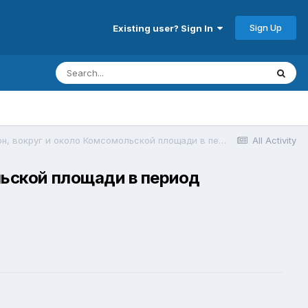
Sign Up
Existing user? Sign In
Москва, Басманный район, вокруг и около Комсомольской площади в период самоизоляции, рабочий день 21 апреля 2020 г. 8.jpeg
All Activity
льской площади в период