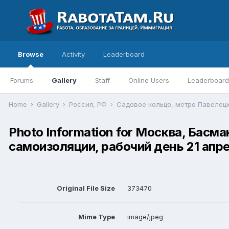
Browse
Activity
Leaderboard
Forums
Gallery
Staff
Online Users
Leaderboard
Home
Gallery
Россия, РФ
Photo Information for Москва, Бас
самоизоляции, рабочий день 21 апрел
Original File Size
373470
Mime Type
image/jpeg