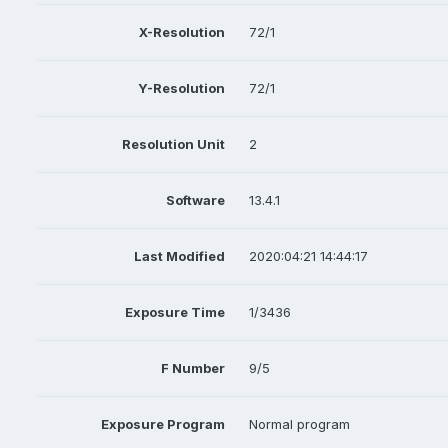
X-Resolution
72/1
Y-Resolution
72/1
Resolution Unit
2
Software
13.4.1
Last Modified
2020:04:21 14:44:17
Exposure Time
1/3436
F Number
9/5
Exposure Program
Normal program