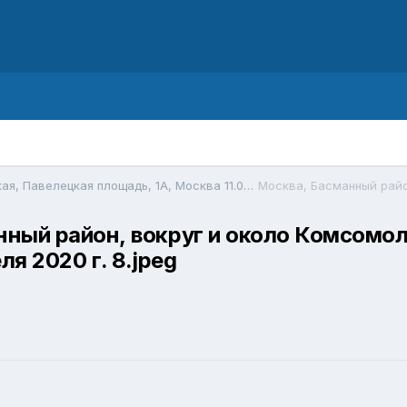
Садовое кольцо, метро Павелецкая, Павелецкая площадь, 1А, Москва 11.08.2018 г.JPG
манный район, вокруг и около Комсомо
я 2020 г. 8.jpeg