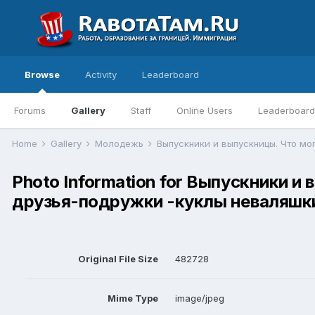
Browse
Activity
Leaderboard
Forums
Gallery
Staff
Online Users
Leaderboard
Home
Gallery
Молодежь
Photo Information for Выпускники и
друзья-подружки -куклы неваляшки
Original File Size
482728
Mime Type
image/jpeg