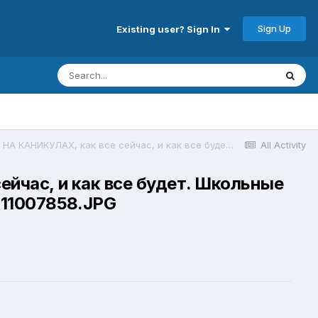
Sign Up
Existing user? Sign In
Выпускники и выпускницы НА КАНИКУЛАХ, как все сейчас, и как все будет. Школьные друзья-подружки -куклы неваляшки - общие игрушки - общие - домашки 11007858.JPG
All Activity
ейчас, и как все будет. Школьные
 11007858.JPG