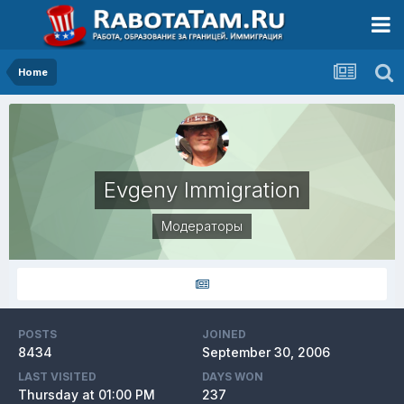
Home
Evgeny Immigration
Модераторы
POSTS
JOINED
8434
September 30, 2006
LAST VISITED
DAYS WON
Thursday at 01:00 PM
237