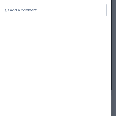
Add a comment...
Image Tools
сква