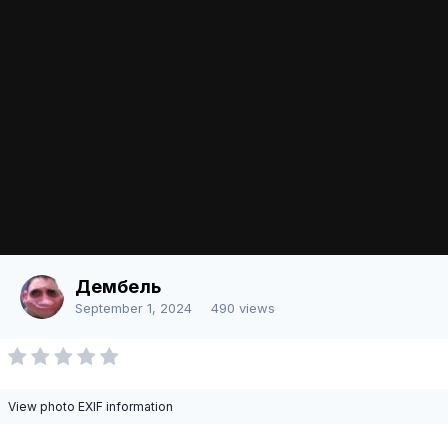
There are no comments to display.
Join the conversation
You can post now and register later. If you have an account,
sign in
now
to post with your account.
Add a comment...
Image Tools
Share
Language
Contact Us
Дембель
Powered by Invision Community
September 1, 2024
490 views
View photo EXIF information