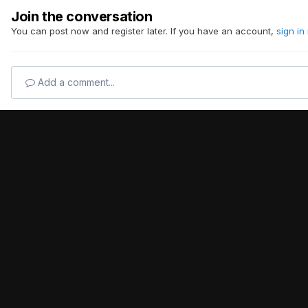
Join the conversation
You can post now and register later. If you have an account,
sign in
Add a comment...