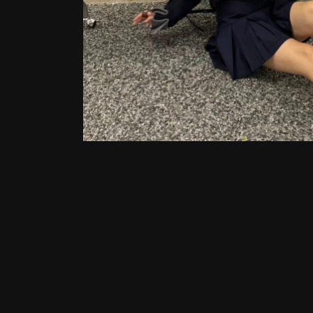
FROM THE ALBUM:
Выпускники и выпускницы. Что могут сделать школьницы и 
4024 images
0 comments
1 image comment
PHOTO INFORMATION FOR ДЕВОЧКИ-ШКОЛЬНИЦЫ-
ВЫПУСКИЦЫ-ТРУСИКИ-КОЛГОТКИ-РОТИКИ ГУБКИ 111.JPG
View photo EXIF information
Share
Followers
0