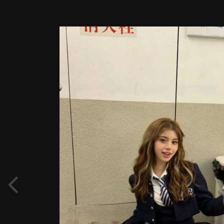
Image Tools
Девочки-школьницы-выпускицы-
трусики-колготки-ротики губки 111.JPG
By
Дембель
September 1, 2024
490 views
View Дембель's images