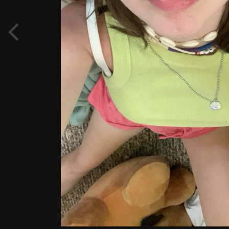
Выпускники и выпускницы НА
КАНИКУЛАХ, как все сейчас, и как все
будет. Школьные друзья-подружки
-куклы неваляшки - общие игрушки -
общие - домашки 11007851.JPG
By
Дембель
July 23, 2025
208 views
View Дембель's images
FROM THE ALBUM:
Выпускники и выпускницы. Что могут сделать школьницы и 
4024 images
0 comments
1 image comment