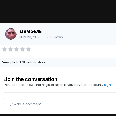
Add a comment...
Image Tools
Share
Language
Contact Us
Дембель
Powered by Invision Community
July 23, 2025
208 views
View photo EXIF information
Join the conversation
You can post now and register later. If you have an account,
sign in
Add a comment...