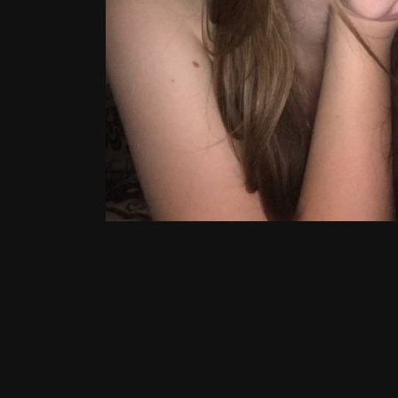
July 23, 2025
229 views
View Дембель's images
FROM THE ALBUM:
Выпускники и выпускницы. Что могут сделать школьницы и 
4024 images
0 comments
1 image comment
PHOTO INFORMATION FOR ВЫПУСКНИКИ И ВЫПУСКНИЦЫ НА
КАНИКУЛАХ, КАК ВСЕ СЕЙЧАС, И КАК ВСЕ БУДЕТ. ШКОЛЬНЫЕ
ДРУЗЬЯ-ПОДРУЖКИ -КУКЛЫ НЕВАЛЯШКИ - ОБЩИЕ ИГРУШКИ
- ОБЩИЕ - ДОМАШКИ 110078513.JPG
View photo EXIF information