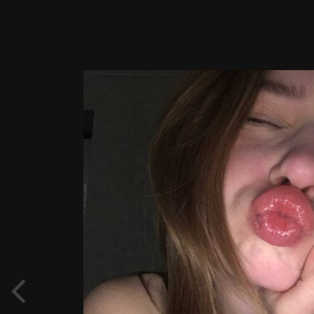
Image Tools
Выпускники и выпускницы НА
КАНИКУЛАХ, как все сейчас, и как все
будет. Школьные друзья-подружки
-куклы неваляшки - общие игрушки -
общие - домашки 110078513.JPG
By
Дембель