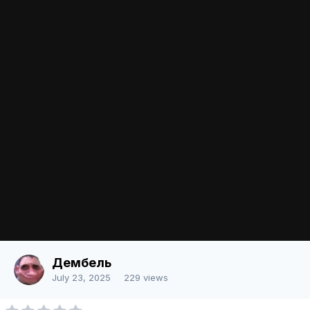
Share
Followers
0
There are no comments to display.
Join the conversation
You can post now and register later. If you have an account,
sign in
now
to post with your account.
Add a comment...
Image Tools
Share
Language
Contact Us
Дембель
Powered by Invision Community
July 23, 2025
229 views