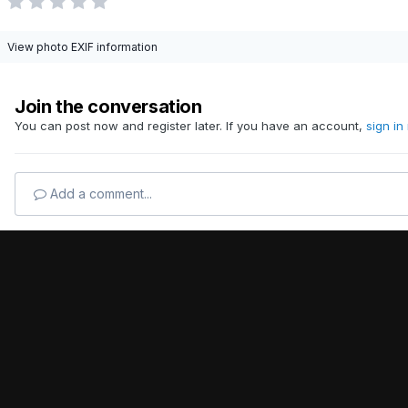
View photo EXIF information
Join the conversation
You can post now and register later. If you have an account,
sign in
Add a comment...