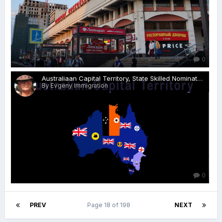
0
Australiaan Capital Territory, State Skilled Nominated visas 190:489, Rospersonal, Evgeny Matveevich Mikhaylov, Mikhaylov Evgeny Matveevich, immigration agent, Australia.png
By Evgeny Immigration
0
PREV
Page 18 of 198
NEXT