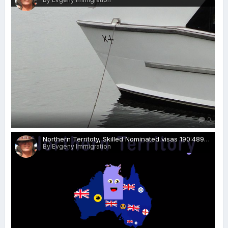
0
Northern Territoty, Skilled Nominated visas 190:489, Rospersonal, Evgeny Matveevich Mikhaylov, immigration agent, Australia.png
By Evgeny Immigration