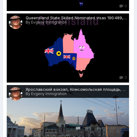
0
Queensland State Skilled Nominated visas 190:489, Rospersonal, Evgeny Matveevich Mikhaylov, immigration agent, Australia.png
By Evgeny Immigration
0
Ярославский вокзал, Комсомольская площадь, 5, Москва, 27.05.2018 г.JPG
By Evgeny Immigration