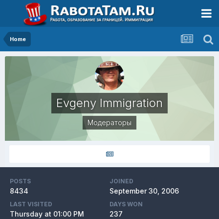
Home
Evgeny Immigration
Модераторы
POSTS
JOINED
8434
September 30, 2006
LAST VISITED
DAYS WON
Thursday at 01:00 PM
237