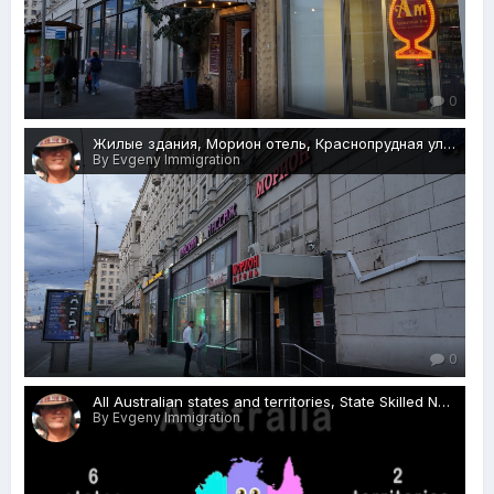
0
Жилые здания, Морион отель, Краснопрудная ул., 22-24, Москва, 27.05.2018 .JPG
By Evgeny Immigration
0
All Australian states and territories, State Skilled Nominated visas 190:489, Rospersonal, Evgeny Matveevich Mikhaylov, immigration agent, Australia, Welcome!.png
By Evgeny Immigration