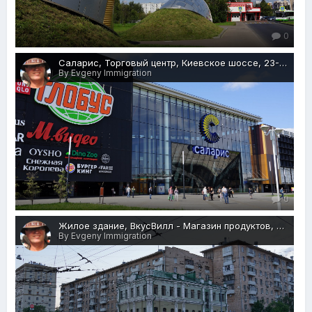
0
Саларис, Торговый центр, Киевское шоссе, 23-й километр, 1, Новомосковский р-н, Москва, 25.08.2019 г..JPG
By Evgeny Immigration
0
Жилое здание, ВкусВилл - Магазин продуктов, Верхняя Красносельская ул., 38:19с1, Москва, 27.05.2018 г..JPG
By Evgeny Immigration