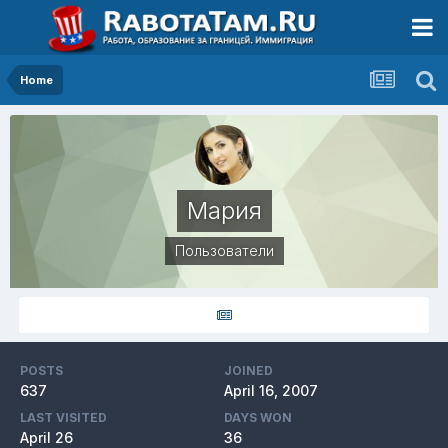
Home
Мария
Пользователи
POSTS
JOINED
637
April 16, 2007
LAST VISITED
DAYS WON
April 26
36