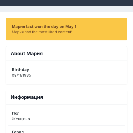
Мария last won the day on May 1
Мария had the most liked content!
About Мария
Birthday
09/11/1985
Информация
Пол
Женщина
Город