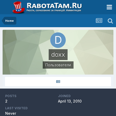
Home
doxx
Пользователи
POSTS
JOINED
2
April 13, 2010
LAST VISITED
Never