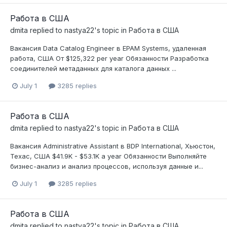
Работа в США
dmita
replied to
nastya22
's topic in
Работа в США
Вакансия Data Catalog Engineer в EPAM Systems, удаленная
работа, США От $125,322 per year Обязанности Разработка
соединителей метаданных для каталога данных ...
July 1
3285 replies
Работа в США
dmita
replied to
nastya22
's topic in
Работа в США
Вакансия Administrative Assistant в BDP International, Хьюстон,
Техас, США $41.9K - $53.1K a year Обязанности Выполняйте
бизнес-анализ и анализ процессов, используя данные и...
July 1
3285 replies
Работа в США
dmita
replied to
nastya22
's topic in
Работа в США