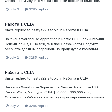
Обязанности Изучите методы цепочки поставок клиентов...
July 3
3285 replies
Работа в США
dmita
replied to
nastya22
's topic in
Работа в США
Вакансия Warehouse Apprentice в Nestlé USA, Брейнигсвилл,
Пенсильвания, США $20,75 в час Обязанности Следуйте
всем стандартным операционным процедурам компании...
July 2
3285 replies
Работа в США
dmita
replied to
nastya22
's topic in
Работа в США
Вакансия Warehouse Supervisor в Newtek Automotive USA,
Канзас-Сити, Миссури, США $50,000 - $60,000 в год
Обязанности Работая с существующим персоналом и путем...
July 2
3285 replies