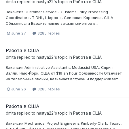
dmita
replied to
nastya22
's topic in
Работа в США
Вакансия Customer Service - Customs Entry Processing
Coordinator в T DHL, Шарлотт, Северная Каролина, США
Обязанности Введите новые заказы клиентов в...
June 27
3285 replies
Работа в США
dmita
replied to
nastya22
's topic in
Работа в США
Вакансия Administrative Assistant в Medassist USA, Спринг-
Вэлли, Нью-Йорк, США от $16 an hour Обязанности Отвечает
на телефонные звонки, назначает встречи и поддерживает...
June 26
3285 replies
Работа в США
dmita
replied to
nastya22
's topic in
Работа в США
Вакансия Mechanical Project Engineer в Kimberly-Clark, Техас,
США $69K - $87.4K a year Обязанности Проектирование и