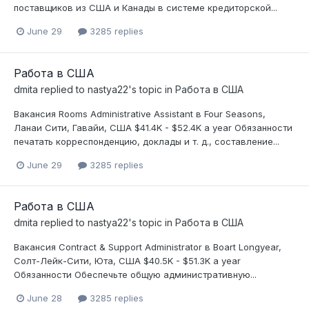
поставщиков из США и Канады в системе кредиторской...
June 29
3285 replies
Работа в США
dmita
replied to
nastya22
's topic in
Работа в США
Вакансия Rooms Administrative Assistant в Four Seasons,
Ланаи Сити, Гавайи, США $41.4K - $52.4K a year Обязанности
печатать корреспонденцию, доклады и т. д., составление...
June 29
3285 replies
Работа в США
dmita
replied to
nastya22
's topic in
Работа в США
Вакансия Contract & Support Administrator в Boart Longyear,
Солт-Лейк-Сити, Юта, США $40.5K - $51.3K a year
Обязанности Обеспечьте общую административную...
June 28
3285 replies