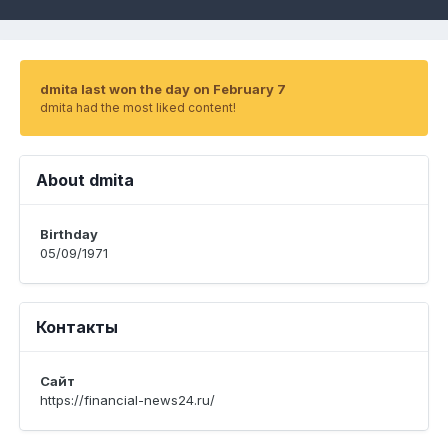
dmita last won the day on February 7
dmita had the most liked content!
About dmita
Birthday
05/09/1971
Контакты
Сайт
https://financial-news24.ru/