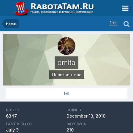
Home
dmita
Пользователи
POSTS
JOINED
6347
December 13, 2010
LAST VISITED
DAYS WON
July 3
210