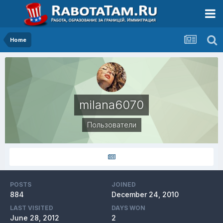
Home
milana6070
Пользователи
POSTS
JOINED
884
December 24, 2010
LAST VISITED
DAYS WON
June 28, 2012
2