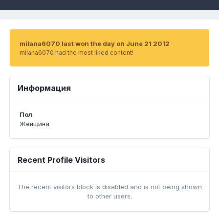
milana6070 last won the day on June 21 2012
milana6070 had the most liked content!
Информация
Пол
Женщина
Recent Profile Visitors
The recent visitors block is disabled and is not being shown
to other users.