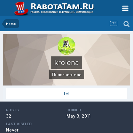
Home
krolena
Пользователи
POSTS
JOINED
32
May 3, 2011
LAST VISITED
Never