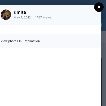
×
Sign Up
Existing user? Sign In
dmita
May 1, 2012
1467 views
View photo EXIF information
All Activity