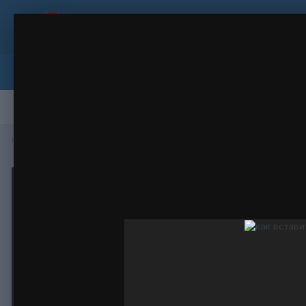
как вставить видеоролик
сканы документов
(19 images)
FROM THE ALBUM:
Browse
Activity
Leaderboard
Forums
Gallery
Staff
Online Users
Leaderboard
Home
Gallery
Разное
сканы документов
как вставить в