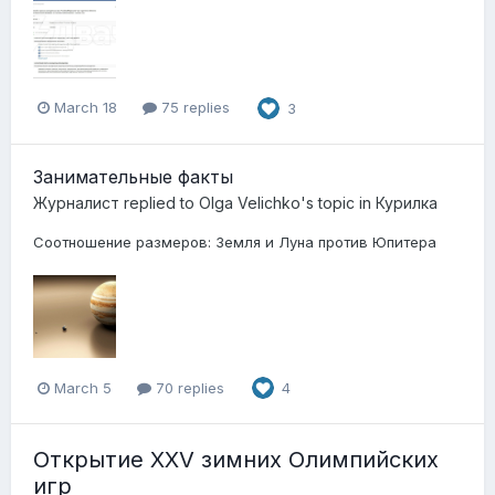
March 18
75 replies
3
Занимательные факты
Журналист
replied to
Olga Velichko
's topic in
Курилка
Соотношение размеров: Земля и Луна против Юпитера
March 5
70 replies
4
Открытие XXV зимних Олимпийских
игр