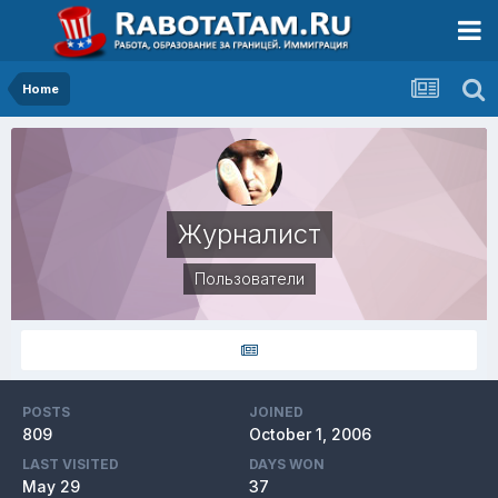
Home
Журналист
Пользователи
POSTS
JOINED
809
October 1, 2006
LAST VISITED
DAYS WON
May 29
37