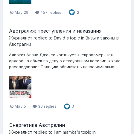
May 29
457 replies
2
Австралия: преступления и наказания.
Журналист
replied to
David
's topic in
Визы и законы в
Австралии
Адвокат Алана Джонса критикует «неправомерные»
ордера на обыск по делу о сексуальном насилии в ходе
расследования Полицию обвиняют в неправомерных...
May 5
36 replies
3
Энергетика Австралии
Журналист
replied to
i am mamka
's topic in