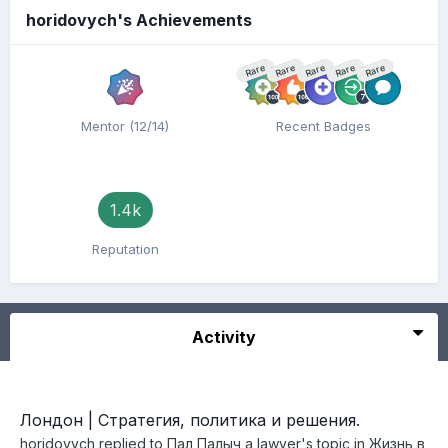
horidovych's Achievements
Rare
Rare
Rare
Rare
Rare
Mentor (12/14)
Recent Badges
1.4k
Reputation
Activity
Лондон | Стратегия, политика и решения.
horidovych
replied to
Пал Палыч a lawyer
's topic in
Жизнь в