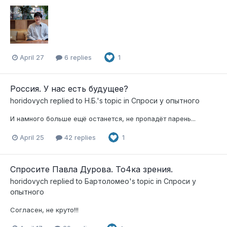
April 27
6 replies
1
Россия. У нас есть будущее?
horidovych
replied to
Н.Б.
's topic in
Спроси у опытного
И намного больше ещё останется, не пропадёт парень...
April 25
42 replies
1
Спросите Павла Дурова. То4ка зрения.
horidovych
replied to
Бартоломео
's topic in
Спроси у
опытного
Согласен, не круто!!!