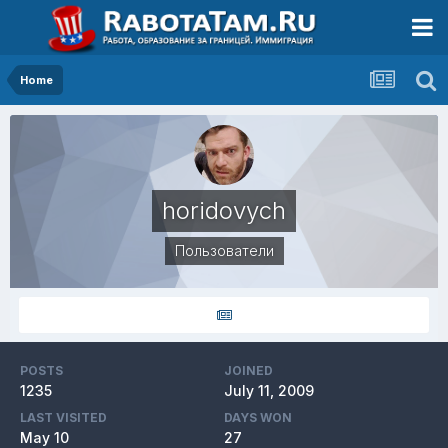
Home
horidovych
Пользователи
POSTS
JOINED
1235
July 11, 2009
LAST VISITED
DAYS WON
May 10
27