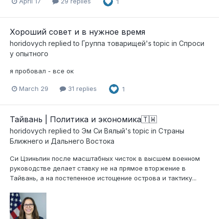
April 17
29 replies
1
Хороший совет и в нужное время
horidovych
replied to
Группа товарищей
's topic in
Спроси
у опытного
я пробовал - все ок
March 29
31 replies
1
Тайвань | Политика и экономика🇹🇼
horidovych
replied to
Эм Си Вялый
's topic in
Страны
Ближнего и Дальнего Востока
Си Цзиньпин после масштабных чисток в высшем военном
руководстве делает ставку не на прямое вторжение в
Тайвань, а на постепенное истощение острова и тактику...