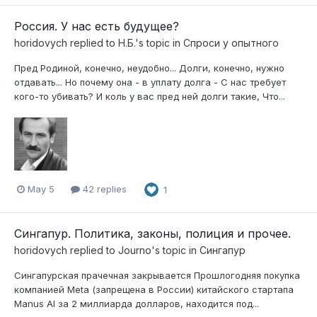
Россия. У нас есть будущее?
horidovych
replied to
Н.Б.
's topic in
Спроси у опытного
Пред Родиной, конечно, неудобно... Долги, конечно, нужно
отдавать... Но почему она - в уплату долга - С нас требует
кого-то убивать? И коль у вас пред ней долги такие, Что...
May 5
42 replies
1
Сингапур. Политика, законы, полиция и прочее.
horidovych
replied to
Journo
's topic in
Сингапур
Сингапурская прачечная закрывается Прошлогодняя покупка
компанией Meta (запрещена в России) китайского стартапа
Manus AI за 2 миллиарда долларов, находится под...