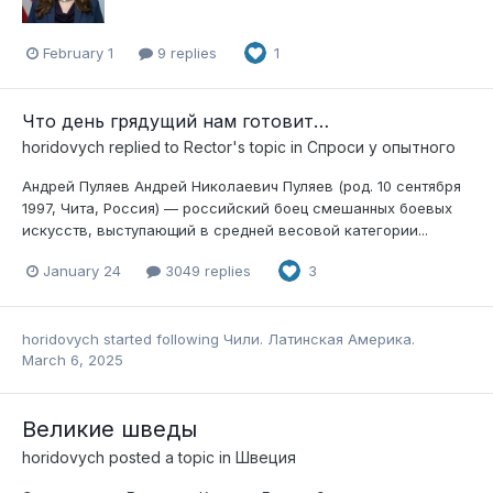
February 1
9 replies
1
Что день грядущий нам готовит…
horidovych
replied to
Rector
's topic in
Спроси у опытного
Андрей Пуляев Андрей Николаевич Пуляев (род. 10 сентября
1997, Чита, Россия) — российский боец смешанных боевых
искусств, выступающий в средней весовой категории...
January 24
3049 replies
3
horidovych
started following
Чили. Латинская Америка.
March 6, 2025
Великие шведы
horidovych
posted a topic in
Швеция