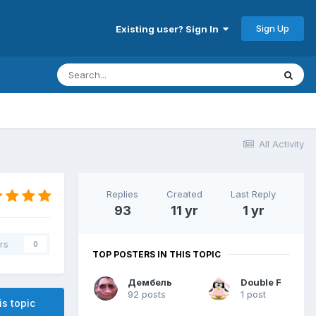
Sign Up
Existing user? Sign In
All Activity
Replies
Created
Last Reply
93
11 yr
1 yr
rs
0
TOP POSTERS IN THIS TOPIC
Дембель
Double F
92 posts
1 post
is topic