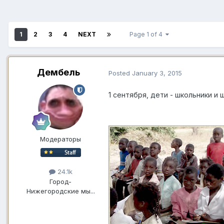
1
2
3
4
NEXT
Page 1 of 4
Дембель
Posted
January 3, 2015
1 сентября, дети - школьники и 
Модераторы
24.1k
Город
-
Нижегородские мы...