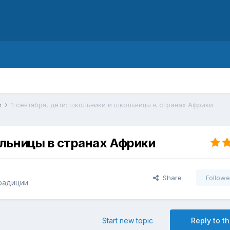
d
и
1 сентября, дети: школьники и школьницы в странах Африки
ольницы в странах Африки
Share
Followe
традиции
Start new topic
Reply to th