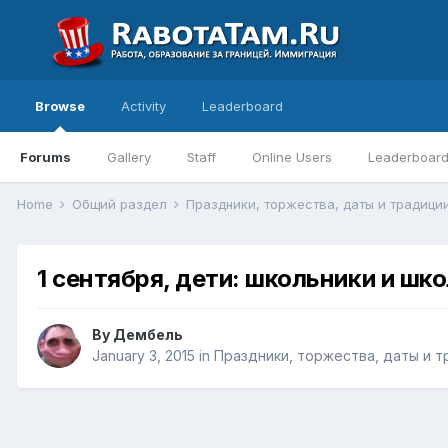
Browse
Activity
Leaderboard
Forums
Gallery
Staff
Online Users
Leaderboar
Home
Общий раздел
Праздники, торжества, даты и традици
1 сентября, дети: школьники и шк
By
Дембель
January 3, 2015
in
Праздники, торжества, даты и 