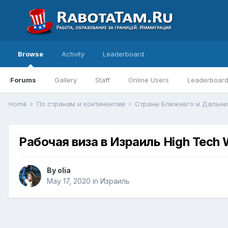
Browse
Activity
Leaderboard
Forums
Gallery
Staff
Online Users
Leaderboar
Home
По странам и континентам
Страны Ближнего и Дальне
Рабочая виза в Израиль High Tech W
By
olia
May 17, 2020
in
Израиль