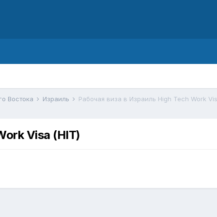
d
го Востока
Израиль
Рабочая виза в Израиль High Tech Work Vis
ork Visa (HIT)