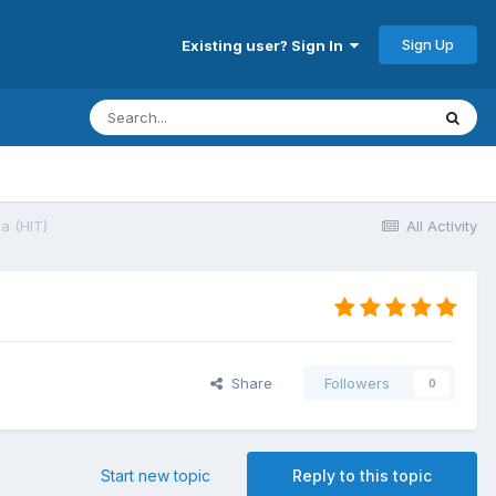
Sign Up
Existing user? Sign In
a (HIT)
All Activity
Share
Followers
0
Start new topic
Reply to this topic