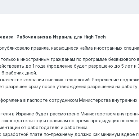
 виза Рабочая виза в Израиль для High Tech
публиковало правила, касающиеся найма иностранных специа
только к иностранным гражданам по программе безвизового 
йствовать до 1 года (продление будет разрешено до 5 лет и 3
6 рабочих дней.
 качестве компании высоких технологий. Разрешение подлеж
ет разрешен сразу после утверждения разрешения на работу
оформлена в паспорте сотрудником Министерства внутренних 
еля в Израиле будет рассмотрено Министерством внутренни
законодательству и правилам во время предыдущих посещений
ентации от работодателя и работника.
заработной плате по-прежнему должно как минимум вдвое п