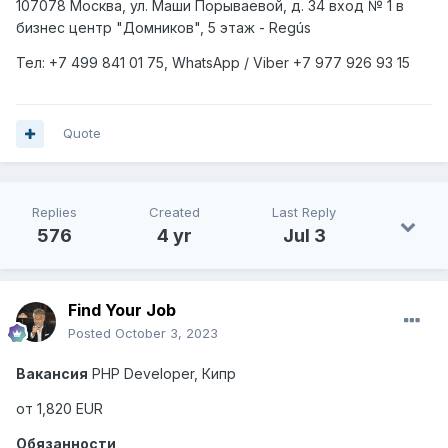
107078 Москва, ул. Маши Порываевой, д. 34 вход № 1 в
бизнес центр "Домников", 5 этаж - Regús
Тел: +7
499
841 01 75,
WhatsApp
/
Viber
+7
977
926 93 15
Quote
Replies
Created
Last Reply
576
4 yr
Jul 3
Find Your Job
Posted
October 3, 2023
Вакансия
PHP
Developer
, Кипр
от 1,820
EUR
Обязанности