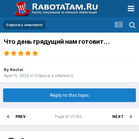
Спроси у опытного
Что день грядущий нам готовит…
By
Rector
April 11, 2022
in
Спроси у опытного
Reply to this topic
PREV
Page 81 of 102
NEXT