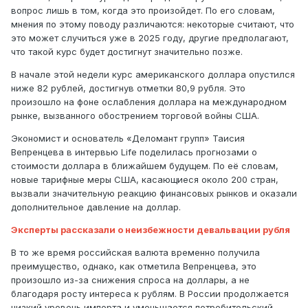
вопрос лишь в том, когда это произойдет. По его словам,
мнения по этому поводу различаются: некоторые считают, что
это может случиться уже в 2025 году, другие предполагают,
что такой курс будет достигнут значительно позже.
В начале этой недели курс американского доллара опустился
ниже 82 рублей, достигнув отметки 80,9 рубля. Это
произошло на фоне ослабления доллара на международном
рынке, вызванного обострением торговой войны США.
Экономист и основатель «Деломант групп» Таисия
Вепренцева в интервью Life поделилась прогнозами о
стоимости доллара в ближайшем будущем. По её словам,
новые тарифные меры США, касающиеся около 200 стран,
вызвали значительную реакцию финансовых рынков и оказали
дополнительное давление на доллар.
Эксперты рассказали о неизбежности девальвации рубля
В то же время российская валюта временно получила
преимущество, однако, как отметила Вепренцева, это
произошло из-за снижения спроса на доллары, а не
благодаря росту интереса к рублям. В России продолжается
низкий уровень импорта и уменьшается потребительский