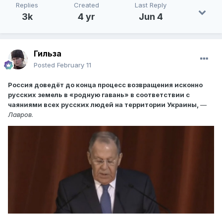
Replies
Created
Last Reply
3k
4 yr
Jun 4
Гильза
Posted
February 11
Россия доведёт до конца процесс возвращения исконно
русских земель в «родную гавань» в соответствии с
чаяниями всех русских людей на территории Украины,
—
Лавров
.