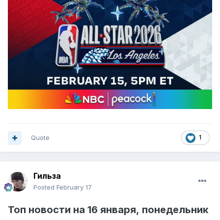
Quote
1
Гильза
Posted
February 17
Топ
новости на
16 янва
ря,
понедельник