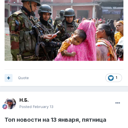
Quote
1
Н.Б.
Posted
February 13
Топ
новости на
13 янва
ря, пятница