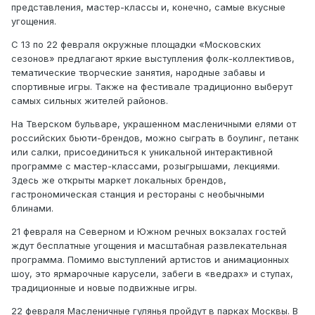
представления, мастер-классы и, конечно, самые вкусные
угощения.
С 13 по 22 февраля окружные площадки «Московских
сезонов» предлагают яркие выступления фолк-коллективов,
тематические творческие занятия, народные забавы и
спортивные игры. Также на фестивале традиционно выберут
самых сильных жителей районов.
На Тверском бульваре, украшенном масленичными елями от
российских бьюти-брендов, можно сыграть в боулинг, петанк
или салки, присоединиться к уникальной интерактивной
программе с мастер-классами, розыгрышами, лекциями.
Здесь же открыты маркет локальных брендов,
гастрономическая станция и рестораны с необычными
блинами.
21 февраля на Северном и Южном речных вокзалах гостей
ждут бесплатные угощения и масштабная развлекательная
программа. Помимо выступлений артистов и анимационных
шоу, это ярмарочные карусели, забеги в «ведрах» и ступах,
традиционные и новые подвижные игры.
22 февраля Масленичные гулянья пройдут в парках Москвы. В