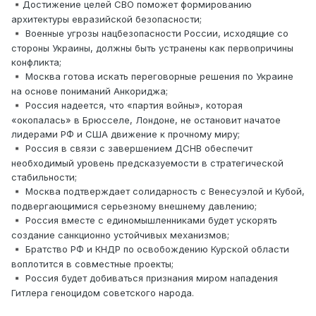
Достижение целей СВО поможет формированию
▪️
архитектуры евразийской безопасности;
Военные угрозы нацбезопасности России, исходящие со
▪️
стороны Украины, должны быть устранены как первопричины
конфликта;
Москва готова искать переговорные решения по Украине
▪️
на основе пониманий Анкориджа;
Россия надеется, что «партия войны», которая
▪️
«окопалась» в Брюсселе, Лондоне, не остановит начатое
лидерами РФ и США движение к прочному миру;
Россия в связи с завершением ДСНВ обеспечит
▪️
необходимый уровень предсказуемости в стратегической
стабильности;
Москва подтверждает солидарность с Венесуэлой и Кубой,
▪️
подвергающимися серьезному внешнему давлению;
Россия вместе с единомышленниками будет ускорять
▪️
создание санкционно устойчивых механизмов;
Братство РФ и КНДР по освобождению Курской области
▪️
воплотится в совместные проекты;
Россия будет добиваться признания миром нападения
▪️
Гитлера геноцидом советского народа.