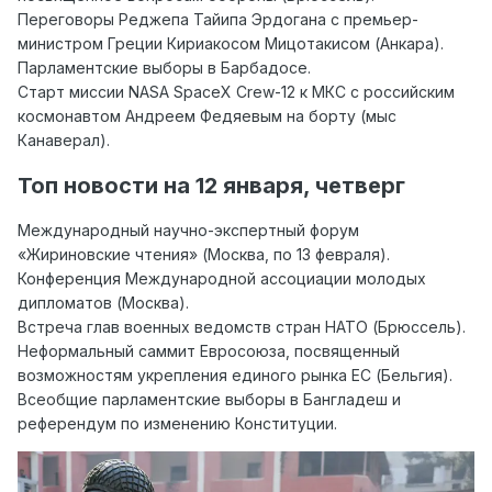
Переговоры Реджепа Тайипа Эрдогана с премьер-
министром Греции Кириакосом Мицотакисом (Анкара).
Парламентские выборы в Барбадосе.
Старт миссии NASA SpaceX Crew-12 к МКС с российским
космонавтом Андреем Федяевым на борту (мыс
Канаверал).
Топ
новости на
12 янва
ря, четверг
Международный научно-экспертный форум
«Жириновские чтения» (Москва, по 13 февраля).
Конференция Международной ассоциации молодых
дипломатов (Москва).
Встреча глав военных ведомств стран НАТО (Брюссель).
Неформальный саммит Евросоюза, посвященный
возможностям укрепления единого рынка ЕС (Бельгия).
Всеобщие парламентские выборы в Бангладеш и
референдум по изменению Конституции.