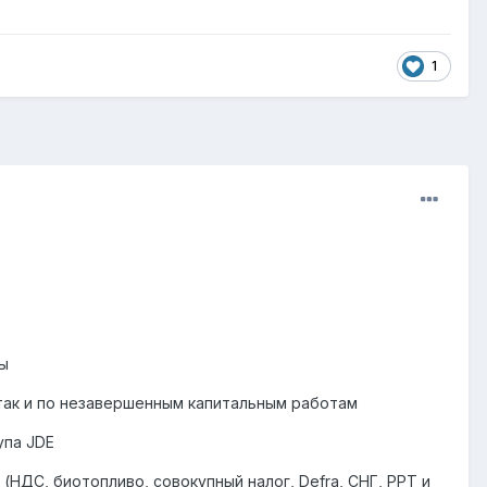
1
сы
 так и по незавершенным капитальным работам
упа JDE
НДС, биотопливо, совокупный налог, Defra, СНГ, PPT и