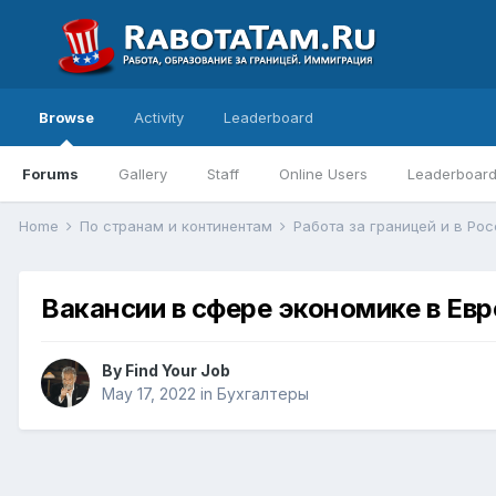
Browse
Activity
Leaderboard
Forums
Gallery
Staff
Online Users
Leaderboar
Home
По странам и континентам
Работа за границей и в Ро
Вакансии в сфере экономике в Евр
By
Find Your Job
May 17, 2022
in
Бухгалтеры