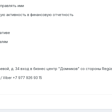
управлять ими
ую активность в финансовую отчетность
иативе
алям
евой, д. 34 вход в бизнес центр "Домников" со стороны Regú
/ Viber +7 977 926 93 15