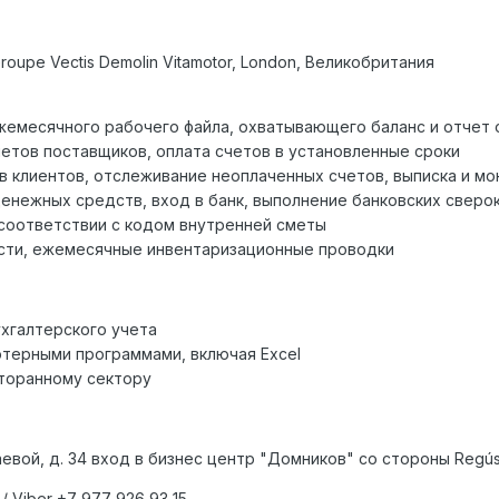
roupe Vectis Demolin Vitamotor, London, Великобритания
жемесячного рабочего файла, охватывающего баланс и отчет о
четов поставщиков, оплата счетов в установленные сроки
ов клиентов, отслеживание неоплаченных счетов, выписка и м
нежных средств, вход в банк, выполнение банковских сверо
соответствии с кодом внутренней сметы
сти, ежемесячные инвентаризационные проводки
хгалтерского учета
терными программами, включая Excel
сторанному сектору
евой, д. 34 вход в бизнес центр "Домников" со стороны Regú
/ Viber +7 977 926 93 15