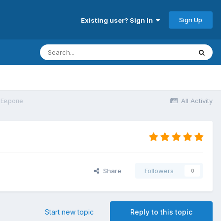
Sign Up
Existing user? Sign In
 Европе
All Activity
Share
Followers
0
Start new topic
Reply to this topic