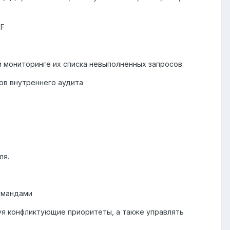
BF
и мониторинге их списка невыполненных запросов.
ов внутреннего аудита
ля.
омандами
уя конфликтующие приоритеты, а также управлять