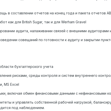
ощь в составлении отчетов на конец года и пакета отчетов A
от как для British Sugar, так и для Werham Gravel
ировании аудита, налаживании связей с внешними аудиторами 
роведении совещаний по готовности к аудиту и закрытии пункт
области бухгалтерского учета
вления рисками, среды контроля и систем внутреннего контро
и, MS Excel
ыки, включая обмен финансовыми данными с нефинансовыми к
итеты и управлять собственной рабочей нагрузкой, балансир
ходится под наблюдением.