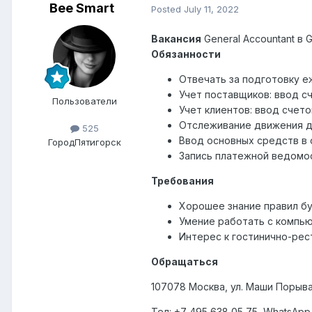
Bee Smart
Posted
July 11, 2022
Вакансия
General Accountant в G
Обязанности
Отвечать за подготовку е
Учет поставщиков: ввод с
Пользователи
Учет клиентов: ввод счет
Отслеживание движения де
525
Ввод основных средств в 
Город
Пятигорск
Запись платежной ведомо
Требования
Хорошее знание правил бу
Умение работать с компью
Интерес к гостинично-ре
Обращаться
107078 Москва, ул. Маши Порыва
Тел: +7 495 638 05 75, WhatsApp 