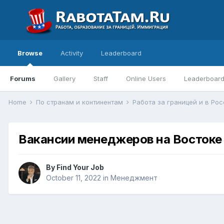
Browse
Activity
Leaderboard
Forums
Gallery
Staff
Online Users
Leaderboar
Home
По странам и континентам
Работа за границей и в Ро
Вакансии менеджеров на Востоке
By
Find Your Job
October 11, 2022
in
Менеджмент