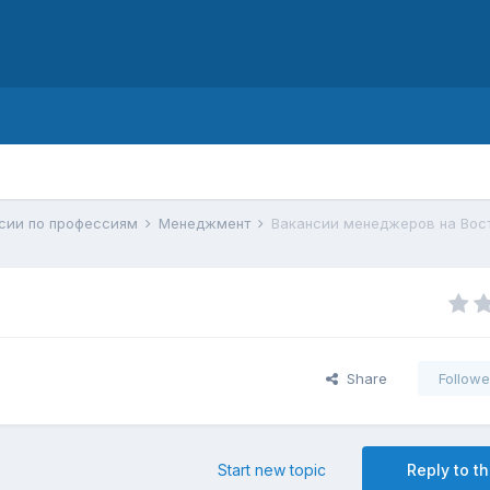
d
ссии по профессиям
Менеджмент
Вакансии менеджеров на Вос
Share
Followe
Start new topic
Reply to th