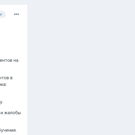
or
ентов на
нтов в
ка:
у.
 и жалобы
бучения.