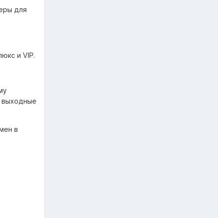
еры для
юкс и VIP.
му
в выходные
мен в