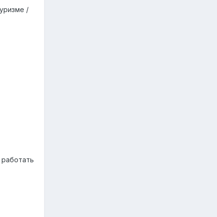
уризме /
 работать