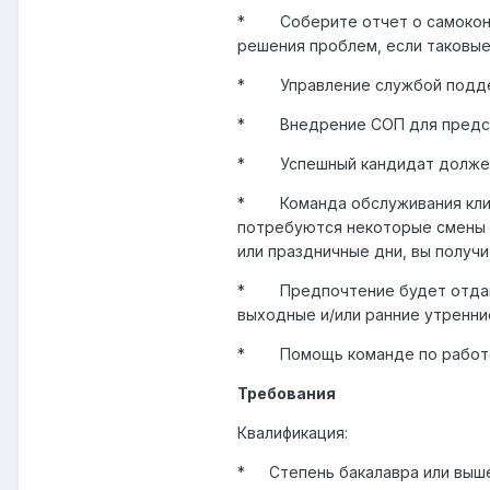
*
Соберите отчет о самоко
решения проблем, если таковые
*
Управление службой подде
*
Внедрение СОП для предст
*
Успешный кандидат должен 
*
Команда обслуживания кли
потребуются некоторые смены в
или праздничные дни, вы получ
*
Предпочтение будет отдав
выходные и/или ранние утренни
*
Помощь команде по работе
Требования
Квалификация:
*
Степень бакалавра или выш