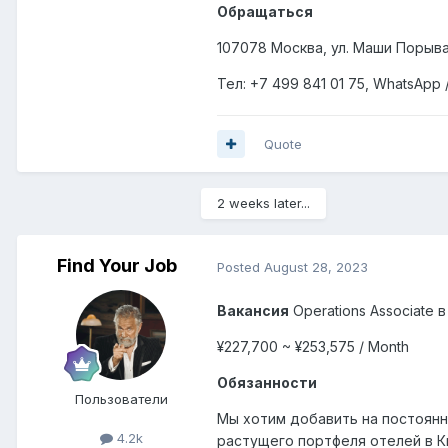
Обращаться
107078 Москва, ул. Маши Порыва
Тел: +7
499
841 01 75,
WhatsApp
Quote
2 weeks later...
Find Your Job
Posted
August 28, 2023
Вакансия
Operations Associate в
¥227,700 ~ ¥253,575 / Month
Обязанности
Пользователи
Мы хотим добавить на постоян
4.2k
растущего портфеля отелей в К