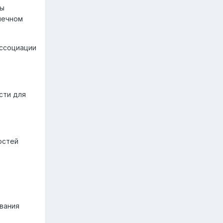
бы
нечном
ассоциации
сти для
остей
ивания