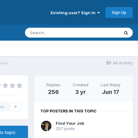
Sign Up
Existing user? Sign In
токе
All Activity
Replies
Created
Last Reply
256
3 yr
Jun 17
rs
0
TOP POSTERS IN THIS TOPIC
Find Your Job
257 posts
is topic