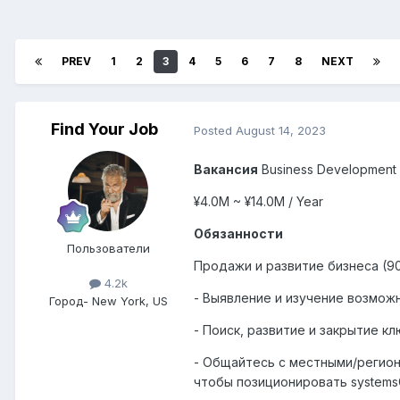
PREV
1
2
3
4
5
6
7
8
NEXT
Find Your Job
Posted
August 14, 2023
Вакансия
Business Development
¥4.0M ~ ¥14.0M / Year
Обязанности
Пользователи
Продажи и развитие бизнеса (9
4.2k
- Выявление и изучение возмо
Город
- New York, US
- Поиск, развитие и закрытие 
- Общайтесь с местными/регио
чтобы позиционировать systemsG