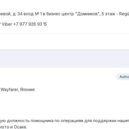
евой, д. 34 вход № 1 в бизнес центр "Домников", 5 этаж - Reg
/
Viber
+7
977
926 93 15
Auth
 Wayfarer,
Япония
ную должность помощника по операциям для поддержки наше
иото и Осаке.