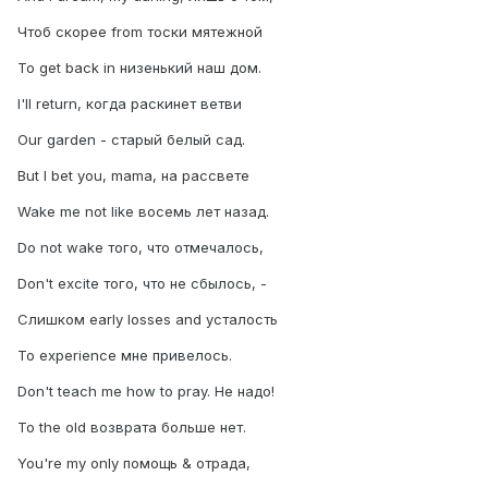
Чтоб скорее from тоски мятежной
To get back in низенький наш дом.
I'll return, когда раскинет ветви
Our garden - старый белый сад.
But I bet you, mama, на рассвете
Wake me not like восемь лет назад.
Do not wake того, что отмечалось,
Don't excite того, что не сбылось, -
Слишком early losses and усталость
To experience мне привелось.
Don't teach me how to pray. Не надо!
To the old возврата больше нет.
You're my only помощь & отрада,