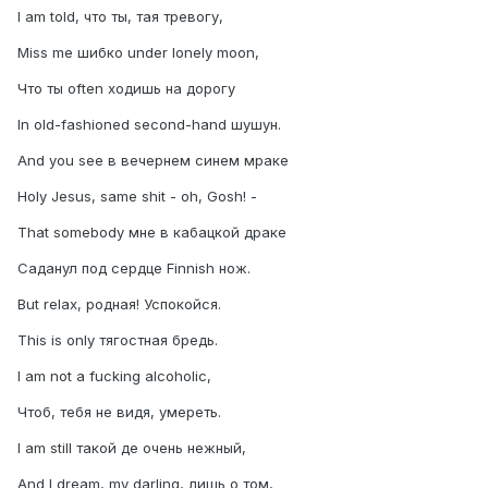
I am told, что ты, тая тревогу,
Miss me шибко under lonely moon,
Что ты often ходишь на дорогу
In old-fashioned second-hand шушун.
And you see в вечернем синем мраке
Holy Jesus, same shit - oh, Gosh! -
That somebody мне в кабацкой драке
Саданул под сердце Finnish нож.
But relax, родная! Успокойся.
This is only тягостная бредь.
I am not a fucking alcoholic,
Чтоб, тебя не видя, умереть.
I am still такой де очень нежный,
And I dream, my darling, лишь о том,