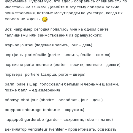
Форумчане. Нутром чую, что здесь собрались специалисты по
иностранным языкам. Давайте в эту тему соберем всякие
заимствования, которые могут придти на ум тогда, когда их
совсем не ждешь.
Вот, например сегодня попались мне на одном сайте
галлицизмы или заимствования из французского:
журнал journal (поденная запись, jour – день)
портфель portefeuille (porter – носить, feuille – листок)
портмоне porte-monnaie (porter – носить, monnaie – деньги)
портьера portiere (дверца, porte – дверь)
балл balle ( шар, голосовали белыми и черными шарами,
позже балл – ед.измерения)
абажур abat-jour (abattre – ослаблять, jour – день)
антураж entourage (entourer – окружать)
гардероб garderobe (garder – сохранять, robe – платье)
вентилятор ventilateur (ventiler – проветривать, освежать