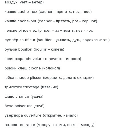
воздух, vent – ветер)
кашне cache-nez (cacher – прятать, nez – нос)
кашпо cache-pot (cacher – прятать, pot – горшок)
пенсне pince-nez (pincer – зажимать, nez - нос
суфлёр souffleur (souffler – дышать, дуть, подсказывать)
бульон bouillon (bouillir – кипеть)
шевелюра chevelure (cheveux – волосы)
брюки клеш cloche (колокол)
юбка плиссе plisser (моршить, делать складки)
трикотаж tricotage (вязание)
шанс chance (удача)
безе baiser (поцелуй)
увертюра ouverture (открытие, начало)
антракт entracte (между актами, entre – между)