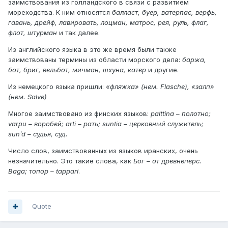
заимствования из голландского в связи с развитием
мореходства. К ним относятся
балласт, буер, ватерпас, верфь,
гавань, дрейф, лавировать, лоцман, матрос, рея, руль, флаг,
флот, штурман
и так далее.
Из английского языка в это же время были также
заимствованы термины из области морского дела:
баржа,
бот, бриг, вельбот, мичман, шхуна, катер
и другие.
Из немецкого языка пришли:
«фляжка» (нем. Flasche), «залп»
(нем. Salve)
Многое заимствовано из финских языков:
palttina – полотно;
varpu – воробей; arti – рать; suntia – церковный служитель;
sun’d – судья, суд.
Число слов, заимствованных из языков иранских, очень
незначительно. Это такие слова, как
Бог – от древнеперс.
Baga; топор – tappari
.
Quote