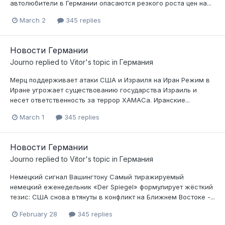
автолюбители в Германии опасаются резкого роста цен на...
March 2
345 replies
Новости Германии
Journo
replied to
Vitor
's topic in
Германия
Мерц поддерживает атаки США и Израиля на Иран Режим в
Иране угрожает существованию государства Израиль и
несет ответственность за террор ХАМАСа. Иранские...
March 1
345 replies
Новости Германии
Journo
replied to
Vitor
's topic in
Германия
Немецкий сигнал Вашингтону Самый тиражируемый
немецкий еженедельник «Der Spiegel» формулирует жёсткий
тезис: США снова втянуты в конфликт на Ближнем Востоке -...
February 28
345 replies