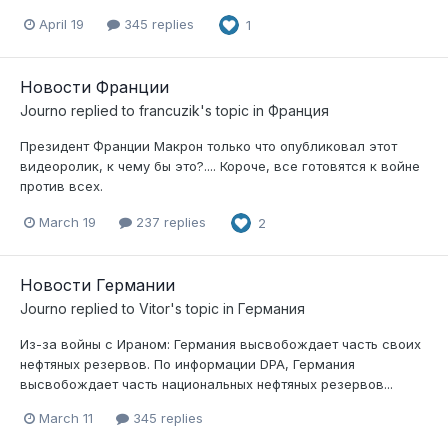
April 19
345 replies
1
Новости Франции
Journo
replied to
francuzik
's topic in
Франция
Президент Франции Макрон только что опубликовал этот
видеоролик, к чему бы это?.... Короче, все готовятся к войне
против всех.
March 19
237 replies
2
Новости Германии
Journo
replied to
Vitor
's topic in
Германия
Из-за войны с Ираном: Германия высвобождает часть своих
нефтяных резервов. По информации DPA, Германия
высвобождает часть национальных нефтяных резервов...
March 11
345 replies