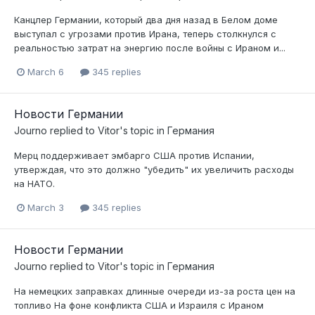
Канцлер Германии, который два дня назад в Белом доме
выступал с угрозами против Ирана, теперь столкнулся с
реальностью затрат на энергию после войны с Ираном и...
March 6
345 replies
Новости Германии
Journo
replied to
Vitor
's topic in
Германия
Мерц поддерживает эмбарго США против Испании,
утверждая, что это должно "убедить" их увеличить расходы
на НАТО.
March 3
345 replies
Новости Германии
Journo
replied to
Vitor
's topic in
Германия
На немецких заправках длинные очереди из-за роста цен на
топливо На фоне конфликта США и Израиля с Ираном