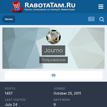
Home
Journo
Пользователи
POSTS
JOINED
1457
October 25, 2011
LAST VISITED
DAYS WON
July 24
9