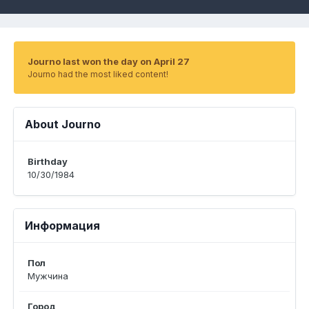
Journo last won the day on April 27
Journo had the most liked content!
About Journo
Birthday
10/30/1984
Информация
Пол
Мужчина
Город