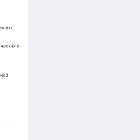
.
ского
ческих и
вной