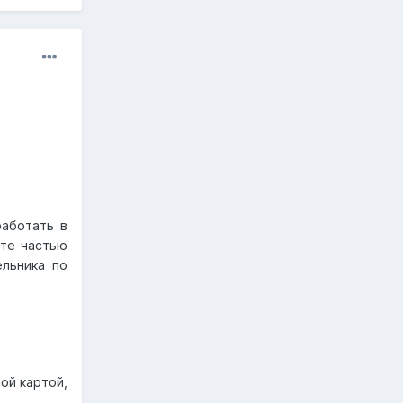
работать в
ете частью
ельника по
ой картой,