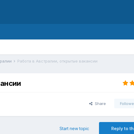
d
тралии
Работа в Австралии, открытые вакансии
кансии
Share
Followe
Start new topic
Reply to th