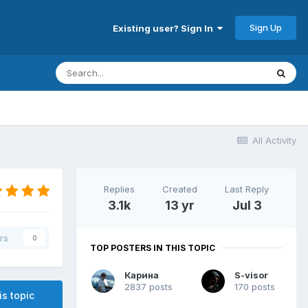
Sign Up
Existing user? Sign In
All Activity
Replies
Created
Last Reply
3.1k
13 yr
Jul 3
rs
0
TOP POSTERS IN THIS TOPIC
Карина
S-visor
2837 posts
170 posts
is topic