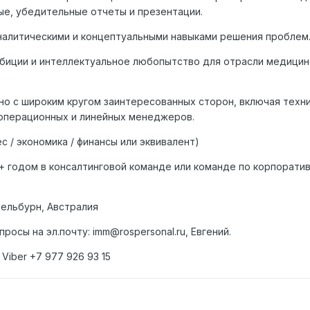
ые, убедительные отчеты и презентации.
налитическими и концептуальными навыками решения проблем
биции и интеллектуальное любопытство для отрасли медицин
о с широким кругом заинтересованных сторон, включая техни
 операционных и линейных менеджеров.
с / экономика / финансы или эквивалент)
 + годом в консалтинговой команде или команде по корпорати
ельбурн, Австралия
осы на эл.почту: imm@rospersonal.ru, Евгений.
 Viber +7 977 926 93 15