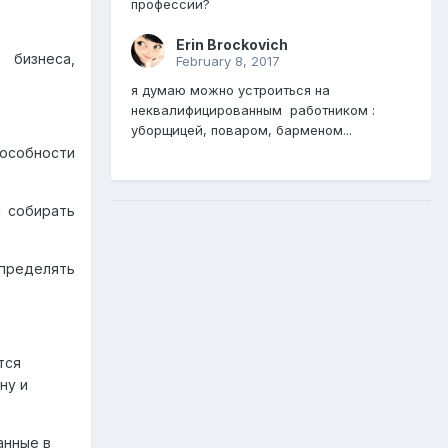
профессии?
Erin Brockovich
 бизнеса,
February 8, 2017
я думаю можно устроиться на
неквалифицированным работником :
уборщицей, поваром, барменом...
особности
ы собирать
пределять
тся
ну и
анные в