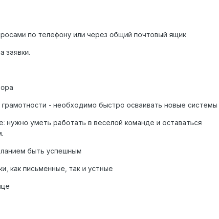
просами по телефону или через общий почтовый ящик
а заявки.
тора
 грамотности - необходимо быстро осваивать новые системы
е: нужно уметь работать в веселой команде и оставаться
.
еланием быть успешным
, как письменные, так и устные
ице