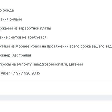
о фонда
ания онлайн
ержаний из заработной платы
ление счетов не требуется
нтами из Moonee Ponds на протяжении всего срока вашего зад
окнер, Австралия
осы на эл.почту: imm@rospersonal.ru, Евгений.
 Viber +7 977 926 93 15