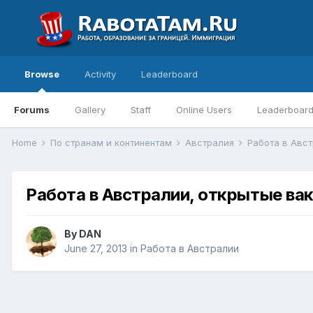
Browse
Activity
Leaderboard
Forums
Gallery
Staff
Online Users
Leaderboar
Home
По странам и континентам
Австралия
Работа в Авс
Работа в Австралии, открытые ва
By
DAN
June 27, 2013
in
Работа в Австралии