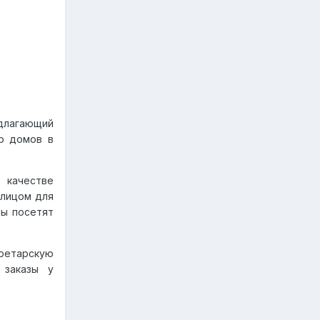
длагающий
о домов в
 качестве
 лицом для
ты посетят
кретарскую
 заказы у