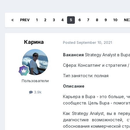
PREV
1
2
3
4
5
6
7
8
9
10
NE
Карина
Posted
September 10, 2021
Вакансия
Strategy
Analyst
в
Bup
Сфера: Консалтинг и стратегия 
Тип занятости: полная
Пользователи
Описание
3.9k
Карьера в
Bupa
- это больше, ч
сообществ. Цель
Bupa
- помогат
Как
Strategy
Analyst
, вы в пер
диагностике возможностей, 
обоснования коммерческой стра