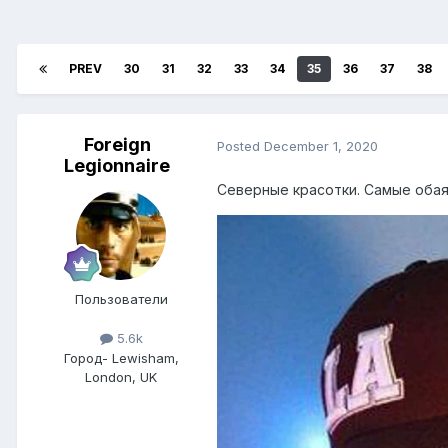
PREV
30
31
32
33
34
35
36
37
38
Foreign
Posted
December 1, 2020
Legionnaire
Северные красотки. Самые оба
Пользователи
5.6k
Город
- Lewisham,
London, UK