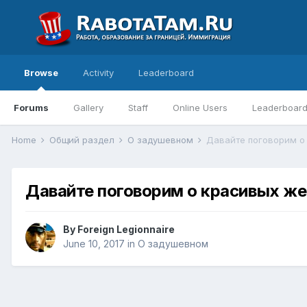
Browse
Activity
Leaderboard
Forums
Gallery
Staff
Online Users
Leaderboar
Home
Общий раздел
О задушевном
Давайте поговорим о
Давайте поговорим о красивых ж
By
Foreign Legionnaire
June 10, 2017
in
О задушевном