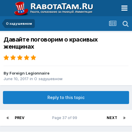
О задушевном
Давайте поговорим о красивых
женщинах
By
Foreign Legionnaire
June 10, 2017
in
О задушевном
Reply to this topic
PREV
Page 37 of 99
NEXT