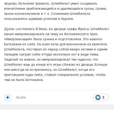
звуков). Исполняя тремоло, Штейбельт умел создавать
впечатление приближающейся и удаляющейся грозы, грома,
звона колокольчиков и т. п. Сочинения Штейбельта
пользовались шумным успехом в Европе.
Дуэль состоялась В Вене, во дворце графа Фриса. Штейбельт
начал импровизировать на тему из бетховенского трио.
«Импровизация» была зучена и подготовлена. Это вывело
Бетховена из себя. Он взял ноты для виолончели из квинтета
Штейбельта, поставил их перед собой вверх ногами и одним
пальцем сыграл себе оттуда несколько нот в виде темы.
Задетый за живое, он импровизировал так чудесно, что
Штейбельт еще до конца его игры сбежал из дворца. Больше
они никогда не встречались, но Штейбельт, когда его
приглашали куда-либо, ставил специальное условие, чтобы
там не было Бетховена.
Quote
2