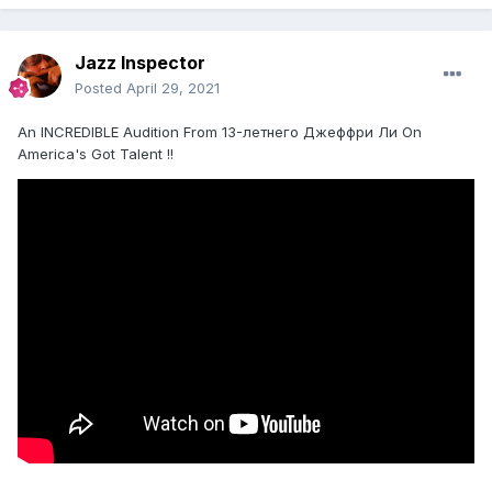
Jazz Inspector
Posted
April 29, 2021
An INCREDIBLE Audition From 13-летнего Джеффри Ли On
America's Got Talent !!