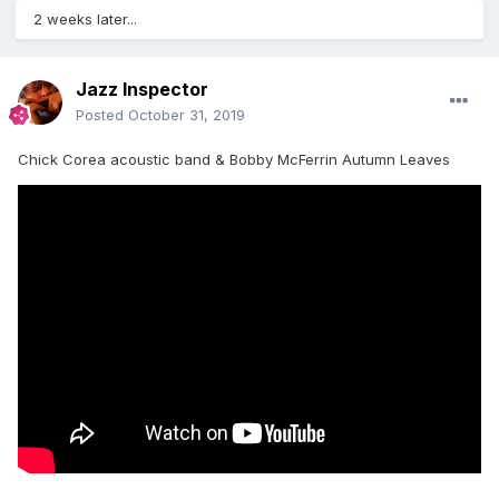
2 weeks later...
Jazz Inspector
Posted
October 31, 2019
Chick Corea acoustic band & Bobby McFerrin Autumn Leaves