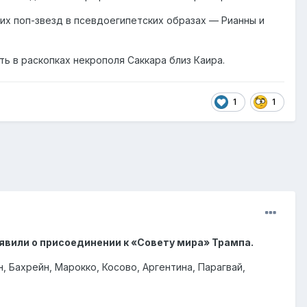
х поп-звезд в псевдоегипетских образах — Рианны и
ь в раскопках некрополя Саккара близ Каира.
1
1
ъявили о присоединении к «Совету мира» Трампа.
, Бахрейн, Марокко, Косово, Аргентина, Парагвай,