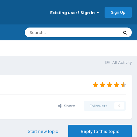
Sign Up
Existing user? Sign In
All Activity
Share
Followers
0
Start new topic
Reply to this topic