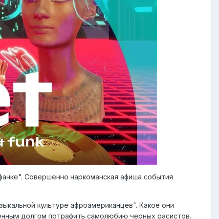
и фанке". Совершенно наркоманская афиша события
зыкальной культуре афроамериканцев". Какое они
енным долгом потрафить самолюбию черных расистов.