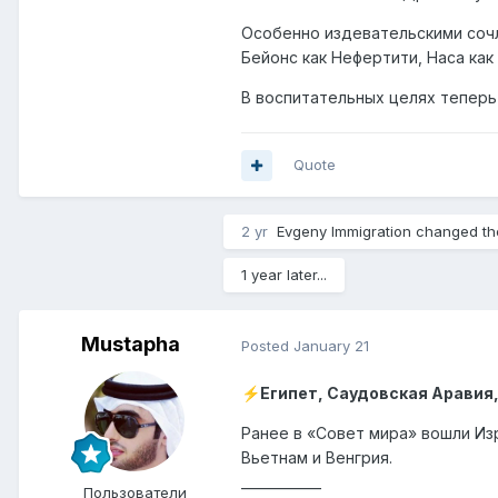
Особенно издевательскими сочл
Бейонс как Нефертити, Наса ка
В воспитательных целях теперь
Quote
2 yr
Evgeny Immigration
changed the 
1 year later...
Mustapha
Posted
January 21
Египет, Саудовская Аравия,
⚡
Ранее в «Совет мира» вошли Изр
Вьетнам и Венгрия.
____________
Пользователи