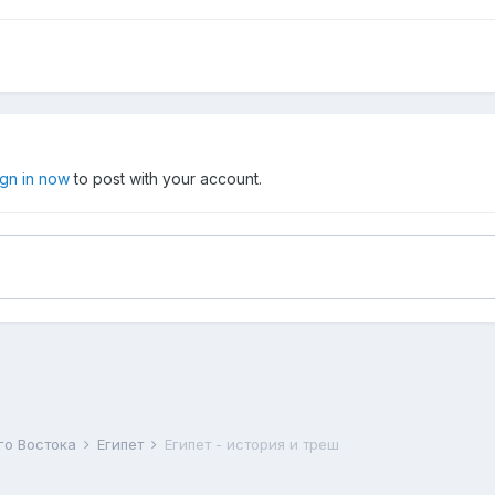
ign in now
to post with your account.
го Востока
Египет
Египет - история и треш