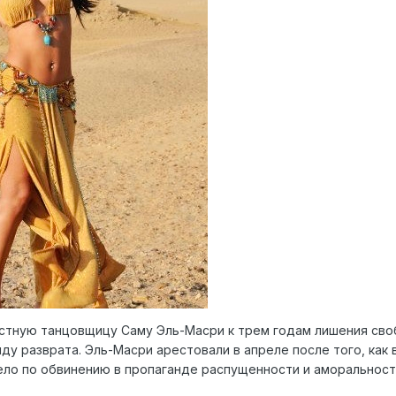
естную танцовщицу Саму Эль-Масри к трем годам лишения сво
анду разврата. Эль-Масри арестовали в апреле после того, как
ело по обвинению в пропаганде распущенности и аморальност