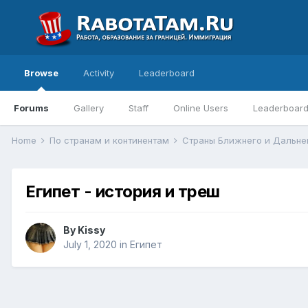
Browse
Activity
Leaderboard
Forums
Gallery
Staff
Online Users
Leaderboar
Home
По странам и континентам
Страны Ближнего и Дальне
Египет - история и треш
By
Kissy
July 1, 2020
in
Египет