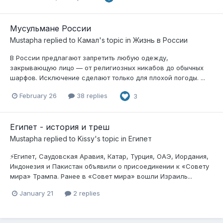
Мусульмане России
Mustapha
replied to
Камал
's topic in
Жизнь в России
В России предлагают запретить любую одежду,
закрывающую лицо — от религиозных никабов до обычных
шарфов. Исключение сделают только для плохой погоды. ...
February 26
38 replies
3
Египет - история и треш
Mustapha
replied to
Kissy
's topic in
Египет
⚡️Египет, Саудовская Аравия, Катар, Турция, ОАЭ, Иордания,
Индонезия и Пакистан объявили о присоединении к «Совету
мира» Трампа. Ранее в «Совет мира» вошли Израиль...
January 21
2 replies