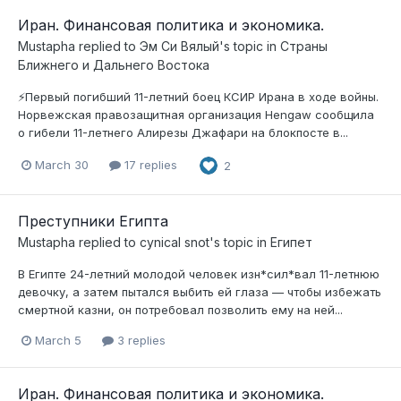
Иран. Финансовая политика и экономика.
Mustapha
replied to
Эм Си Вялый
's topic in
Страны
Ближнего и Дальнего Востока
⚡️Первый погибший 11-летний боец КСИР Ирана в ходе войны.
Норвежская правозащитная организация Hengaw сообщила
о гибели 11-летнего Алирезы Джафари на блокпосте в...
March 30
17 replies
2
Преступники Египта
Mustapha
replied to
cynical snot
's topic in
Египет
В Египте 24-летний молодой человек изн*сил*вал 11-летнюю
девочку, а затем пытался выбить ей глаза — чтобы избежать
смертной казни, он потребовал позволить ему на ней...
March 5
3 replies
Иран. Финансовая политика и экономика.