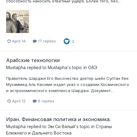
способность наносить ответный ущерб. Более того, без...
April 14
17 replies
2
Арабские технологии
Mustapha
replied to
Mustapha
's topic in
ОАЭ
Правитель Шарджи Его Высочество доктор шейх Султан бен
Мухаммед Аль Касими издал указ о создании Космического
и астрономического комплекса Шарджи. Документ...
April 12
6 replies
Иран. Финансовая политика и экономика.
Mustapha
replied to
Эм Си Вялый
's topic in
Страны
Ближнего и Дальнего Востока