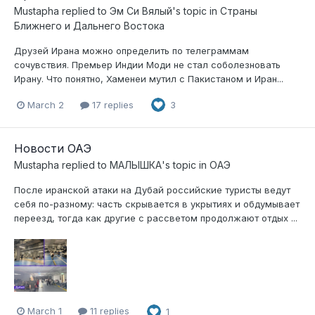
Mustapha
replied to
Эм Си Вялый
's topic in
Страны
Ближнего и Дальнего Востока
Друзей Ирана можно определить по телеграммам
сочувствия. Премьер Индии Моди не стал соболезновать
Ирану. Что понятно, Хаменеи мутил с Пакистаном и Иран...
March 2
17 replies
3
Новости ОАЭ
Mustapha
replied to
МАЛЫШКА
's topic in
ОАЭ
После иранской атаки на Дубай российские туристы ведут
себя по-разному: часть скрывается в укрытиях и обдумывает
переезд, тогда как другие с рассветом продолжают отдых ...
March 1
11 replies
1