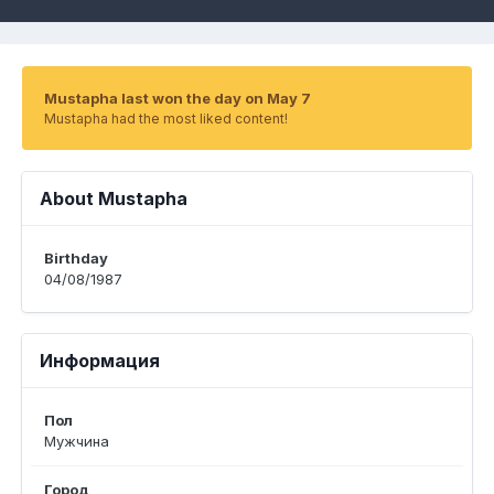
Mustapha last won the day on May 7
Mustapha had the most liked content!
About Mustapha
Birthday
04/08/1987
Информация
Пол
Мужчина
Город