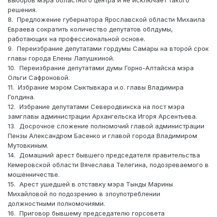
выборов мэра областного центра и не исключает такого
решения.
8. Предложение губернатора Ярославской области Михаила
Евраева сократить количество депутатов облдумы,
работающих на профессиональной основе.
9. Переизбрание депутатами гордумы Самары на второй срок
главы города Елены Лапушкиной.
10. Переизбрание депутатами думы Горно-Алтайска мэра
Ольги Сафроновой.
11. Избрание мэром Сыктывкара и.о. главы Владимира
Голдина.
12. Избрание депутатами Северодвинска на пост мэра
замглавы администрации Архангельска Игоря Арсентьева.
13. Досрочное сложение полномочий главой администрации
Пензы Александром Басенко и главой города Владимиром
Мутовкиным.
14. Домашний арест бывшего председателя правительства
Кемеровской области Вячеслава Телегина, подозреваемого в
мошенничестве.
15. Арест ушедшей в отставку мэра Тынды Марины
Михайловой по подозрению в злоупотреблении
должностными полномочиями.
16. Приговор бывшему председателю горсовета