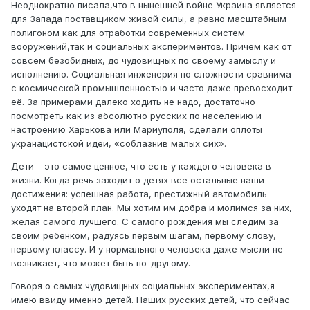
Неоднократно писала,что в нынешней войне Украина является
для Запада поставщиком живой силы, а равно масштабным
полигоном как для отработки современных систем
вооружений,так и социальных экспериментов. Причём как от
совсем безобидных, до чудовищных по своему замыслу и
исполнению. Социальная инженерия по сложности сравнима
с космической промышленностью и часто даже превосходит
её. За примерами далеко ходить не надо, достаточно
посмотреть как из абсолютно русских по населению и
настроению Харькова или Мариуполя, сделали оплоты
укранацистской идеи, «соблазнив малых сих».
Дети – это самое ценное, что есть у каждого человека в
жизни. Когда речь заходит о детях все остальные наши
достижения: успешная работа, престижный автомобиль
уходят на второй план. Мы хотим им добра и молимся за них,
желая самого лучшего. С самого рождения мы следим за
своим ребёнком, радуясь первым шагам, первому слову,
первому классу. И у нормального человека даже мысли не
возникает, что может быть по-другому.
Говоря о самых чудовищных социальных экспериментах,я
имею ввиду именно детей. Наших русских детей, что сейчас