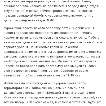
еще живут на территории подконтрольной Киеву. Запад
привык все планировать на десятилетия вперёд (надо отдать
ему должное) и прямо сейчас происходит то, что можно
назвать закладкой бомбы с часовым механизмом,то, что
делал запрещённый везде ИГИЛ.
Украинская власть начала вербовку детей. Украинские ТГ-
каналы предлагают подработку для подростков - писать
комменты по типу: «режь русню» в социальных сетях. Работа
не пыльная, деньги небольшие, но это как раз и есть вербовка
первого уровня. Наши самые главные качества
закладываются именно в этом возрасте, именно из школы мы
выносим основные знания по истории и географии, получаем
необходимые социальные навыки. Именно в этом возрасте
надёжнее всего заложить программу «режь русню», дабы
уже у взрослых людей, полностью проросло то зерно
ненависти, что было заложено в него в 12-16 лет.
Чтобы уже на освобождённой от украинской власти
территории,были заложены социальные бомбы для
дальнейшего продолжения Большой Игры. Это еще не все.
Киев уже начал создание детских диверсионных лагерей, как
тот же лагерь «Лесная сказка», в котором готовили будущих