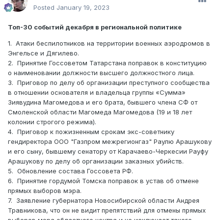
Posted
January 19, 2023
Топ-30 событий декабря в региональной политике
1. Атаки беспилотников на территории военных аэродромов в
Энгельсе и Дягилево.
2. Принятие Госсоветом Татарстана поправок в конституцию
о наименовании должности высшего должностного лица.
3. Приговор по делу об организации преступного сообщества
в отношении основателя и владельца группы «Сумма»
Зиявудина Магомедова и его брата, бывшего члена СФ от
Смоленской области Магомеда Магомедова (19 и 18 лет
колонии строгого режима).
4. Приговор к пожизненным срокам экс-советнику
гендиректора ООО "Газпром межрегионгаз" Раулю Арашукову
и его сыну, бывшему сенатору от Карачаево-Черкесии Рауфу
Арашукову по делу об организации заказных убийств.
5. Обновление состава Госсовета РФ.
6. Принятие гордумой Томска поправок в устав об отмене
прямых выборов мэра.
7. Заявление губернатора Новосибирской области Андрея
Травникова, что он не видит препятствий для отмены прямых