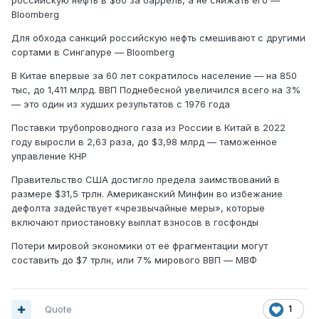
российскую нефть в $60 за баррель, а не снижать его —
Bloomberg
Для обхода санкций российскую нефть смешивают с другими
сортами в Сингапуре — Bloomberg
В Китае впервые за 60 лет сократилось население — на 850
тыс, до 1,411 млрд. ВВП Поднебесной увеличился всего на 3%
— это один из худших результатов с 1976 года
Поставки трубопроводного газа из России в Китай в 2022
году выросли в 2,63 раза, до $3,98 млрд — таможенное
управление КНР
Правительство США достигло предела заимствований в
размере $31,5 трлн. Американский Минфин во избежание
дефолта задействует «чрезвычайные меры», которые
включают приостановку выплат взносов в госфонды
Потери мировой экономики от её фрагментации могут
составить до $7 трлн, или 7% мирового ВВП — МВФ
Quote
1