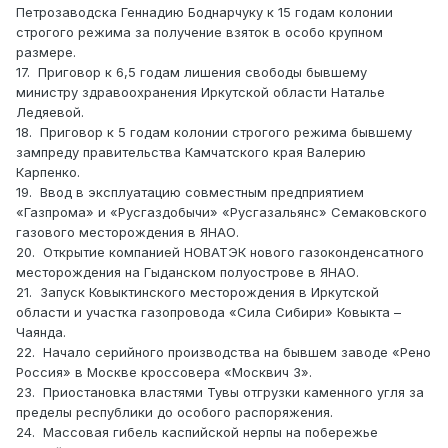
Петрозаводска Геннадию Боднарчуку к 15 годам колонии
строгого режима за получение взяток в особо крупном
размере.
17. Приговор к 6,5 годам лишения свободы бывшему
министру здравоохранения Иркутской области Наталье
Ледяевой.
18. Приговор к 5 годам колонии строгого режима бывшему
зампреду правительства Камчатского края Валерию
Карпенко.
19. Ввод в эксплуатацию совместным предприятием
«Газпрома» и «Русгаздобычи» «Русгазальянс» Семаковского
газового месторождения в ЯНАО.
20. Открытие компанией НОВАТЭК нового газоконденсатного
месторождения на Гыданском полуострове в ЯНАО.
21. Запуск Ковыктинского месторождения в Иркутской
области и участка газопровода «Сила Сибири» Ковыкта –
Чаянда.
22. Начало серийного производства на бывшем заводе «Рено
Россия» в Москве кроссовера «Москвич 3».
23. Приостановка властями Тувы отгрузки каменного угля за
пределы республики до особого распоряжения.
24. Массовая гибель каспийской нерпы на побережье