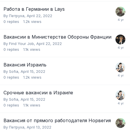
Работа в Германии в Lays
By
Петруха
,
April 22, 2022
0
replies
1.2k
views
Вакансии в Министерстве Обороны Франции
By
Find Your Job
,
April 22, 2022
0
replies
1.1k
views
Вакансия Израиль
By
Sofia
,
April 15, 2022
0
replies
1.2k
views
Срочные вакансии в Израиле
By
Sofia
,
April 15, 2022
0
replies
1.1k
views
Вакансия от прямого работодателя Норвегия
By
Петруха
,
April 13, 2022