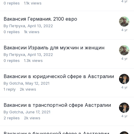
0
replies
1.1k
views
Вакансия Германия. 2100 евро
By
Петруха
,
April 13, 2022
0
replies
1k
views
Вакансии Израиль для мужчин и женщин
By
Петруха
,
April 13, 2022
0
replies
1.3k
views
Вакансии в юридической сфере в Австралии
By
Gotcha
,
May 12, 2021
1
reply
2k
views
Вакансии в транспортной сфере Австралии
By
Gotcha
,
June 17, 2021
2
replies
2k
views
Вакансии в банковской сфере в Австралии