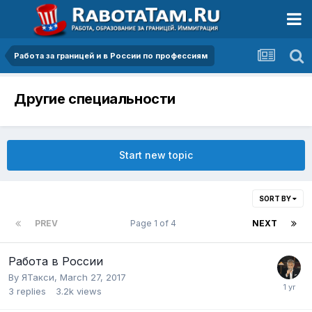
Работа за границей и в России по профессиям
Другие специальности
Start new topic
SORT BY
PREV
Page 1 of 4
NEXT
Работа в России
By
ЯТакси
,
March 27, 2017
3
replies
3.2k
views