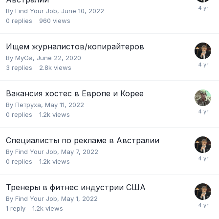
By
Find Your Job
,
June 10, 2022
0
replies
960
views
Ищем журналистов/копирайтеров
By
MyGa
,
June 22, 2020
3
replies
2.8k
views
Вакансия хостес в Европе и Корее
By
Петруха
,
May 11, 2022
0
replies
1.2k
views
Специалисты по рекламе в Австралии
By
Find Your Job
,
May 7, 2022
0
replies
1.2k
views
Тренеры в фитнес индустрии США
By
Find Your Job
,
May 1, 2022
1
reply
1.2k
views