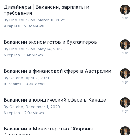
Дизайнеры | Вакансии, зарплаты и
требования
By
Find Your Job
,
March 8, 2022
9
replies
2.3k
views
Вакансии экономистов и бухгалтеров
By
Find Your Job
,
May 14, 2022
5
replies
1.4k
views
Вакансии в финансовой сфере в Австралии
By
Gotcha
,
April 2, 2021
10
replies
3.3k
views
Вакансии в юридический сфере в Канаде
By
Gotcha
,
December 1, 2020
6
replies
2.9k
views
Вакансии в Министерство Обороны
Австралии