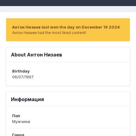
Антон Низаев last won the day on December 19 2024
Антон Низаев had the most liked content!
About Антон Низаев
Birthday
06/07/1997
Информация
Пол
Мужчина
Город