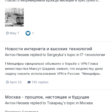
гласил о непримиримой вражде милиции и преступного...
May 7
1
Новости интернета и высоких технологий
Антон Низаев
replied to
Sergeyka
's topic in
IT-технологии
❗️ Минцифры официально объявило о борьбе с VPN Глава
министерства Максут Шадаев заявил, что ведомству дали
задачу снизить использование VPN в России. "Минцифры...
April 22
135 replies
Москва - прошлое, настоящее и будущее
Антон Низаев
replied to
Товарищ
's topic in
Москва
Похороны Сахарова