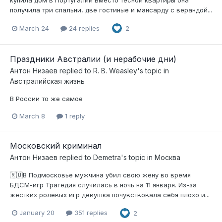
купила дом в Португалии Вместо тесной квартиры она
получила три спальни, две гостиные и мансарду с верандой...
March 24
24 replies
2
Праздники Австралии (и нерабочие дни)
Антон Низаев
replied to
R. B. Weasley
's topic in
Австралийская жизнь
В России то же самое
March 8
1 reply
Московский криминал
Антон Низаев
replied to
Demetra
's topic in
Москва
🇷🇺В Подмосковье мужчина убил свою жену во время
БДСМ-игр Трагедия случилась в ночь на 11 января. Из-за
жестких ролевых игр девушка почувствовала себя плохо и...
January 20
351 replies
2