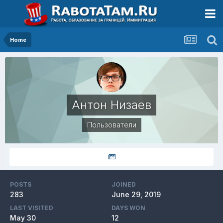
Home
Антон Низаев
Пользователи
POSTS
JOINED
283
June 29, 2019
LAST VISITED
DAYS WON
May 30
12