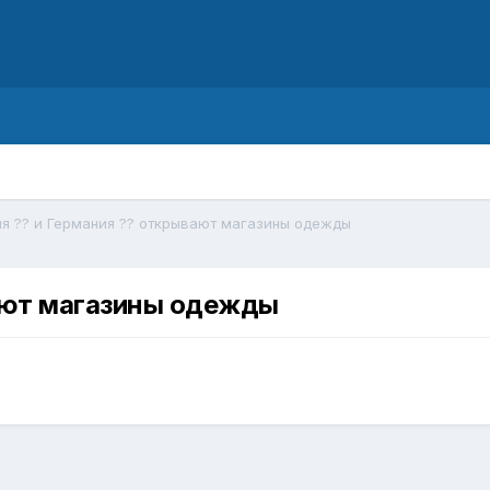
d
я ?? и Германия ?? открывают магазины одежды
вают магазины одежды