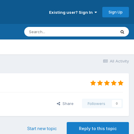
Sign Up
Existing user? Sign In
All Activity
Share
Followers
0
Start new topic
Reply to this topic