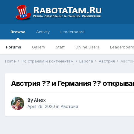
Browse
Activity
Leaderboard
Forums
Gallery
Staff
Online Users
Leaderboar
Home
По странам и континентам
Европа
Австрия
Австри
Австрия ?? и Германия ?? откры
By
Alexx
April 26, 2020
in
Австрия