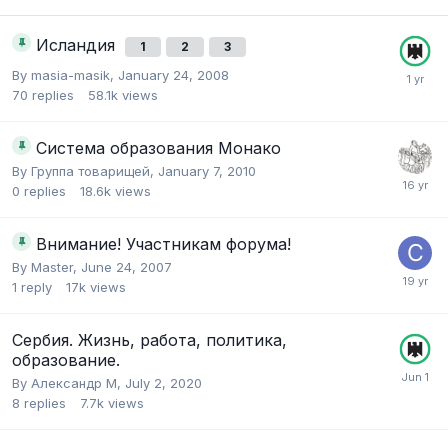
Исландия
1
2
3
By
masia-masik
,
January 24, 2008
70
replies
58.1k
views
Система образования Монако
By
Группа товарищей
,
January 7, 2010
0
replies
18.6k
views
Внимание! Участникам форума!
By
Master
,
June 24, 2007
1
reply
17k
views
Сербия. Жизнь, работа, политика,
образование.
By
Александр М
,
July 2, 2020
8
replies
7.7k
views