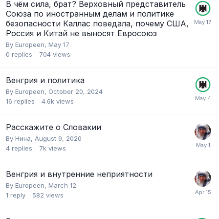
В чём сила, брат? Верховный представитель
Союза по иностранным делам и политике
безопасности Каллас поведала, почему США,
Россия и Китай не выносят Евросоюз
By
Europeen
,
May 17
0
replies
704
views
Венгрия и политика
By
Europeen
,
October 20, 2024
16
replies
4.6k
views
Расскажите о Словакии
By
Нина
,
August 9, 2020
4
replies
7k
views
Венгрия и внутренние неприятности
By
Europeen
,
March 12
1
reply
582
views