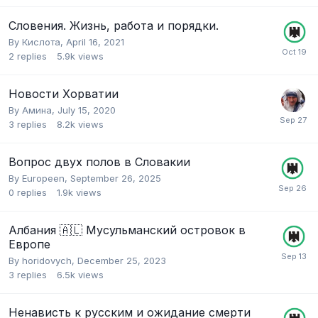
Словения. Жизнь, работа и порядки.
By
Кислота
,
April 16, 2021
2
replies
5.9k
views
Новости Хорватии
By
Амина
,
July 15, 2020
3
replies
8.2k
views
Вопрос двух полов в Словакии
By
Europeen
,
September 26, 2025
0
replies
1.9k
views
Албания 🇦🇱 Мусульманский островок в
Европе
By
horidovych
,
December 25, 2023
3
replies
6.5k
views
Ненависть к русским и ожидание смерти