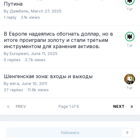
Путина
By
Дембель
,
March 27, 2025
1
reply
3.1k
views
В Европе надеялись обогнать доллар, но в
итоге проиграли золоту и стали третьим
инструментом для хранения активов.
By
Europeen
,
June 11, 2025
0
replies
2.7k
views
Шенгенская зона: входы и выходы
By
ёёга
,
June 10, 2011
27
replies
11.9k
views
PREV
Page 1 of 6
NEXT
Followers
0