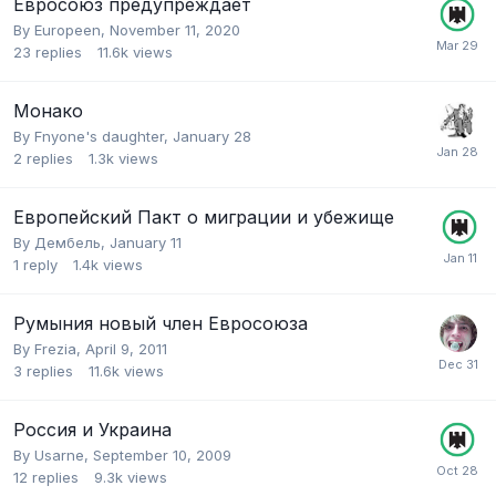
Евросоюз предупреждает
By
Europeen
,
November 11, 2020
23
replies
11.6k
views
Монако
By
Fnyone's daughter
,
January 28
2
replies
1.3k
views
Европейский Пакт о миграции и убежище
By
Дембель
,
January 11
1
reply
1.4k
views
Румыния новый член Евросоюза
By
Frezia
,
April 9, 2011
3
replies
11.6k
views
Россия и Украина
By
Usarne
,
September 10, 2009
12
replies
9.3k
views