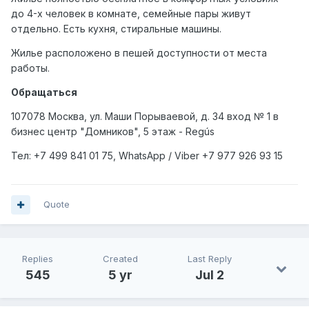
до 4-х человек в комнате, семейные пары живут
отдельно. Есть кухня, стиральные машины.
Жилье расположено в пешей доступности от места
работы.
Обращаться
107078 Москва, ул. Маши Порываевой, д. 34 вход № 1 в
бизнес центр "Домников", 5 этаж - Regús
Тел: +7
499
841 01 75,
WhatsApp
/
Viber
+7
977
926 93 15
Quote
Replies
Created
Last Reply
545
5 yr
Jul 2