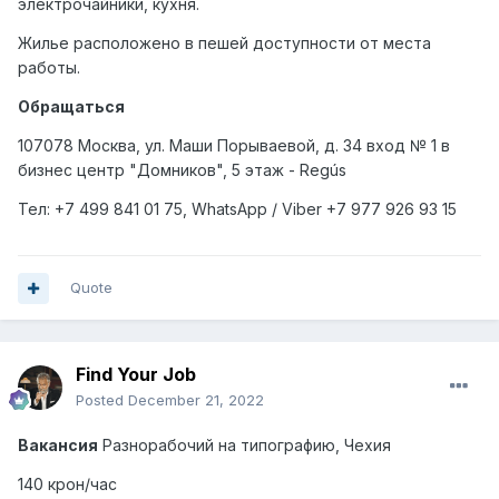
электрочайники, кухня.
Жилье расположено в пешей доступности от места
работы.
Обращаться
107078 Москва, ул. Маши Порываевой, д. 34 вход № 1 в
бизнес центр "Домников", 5 этаж - Regús
Тел: +7
499
841 01 75,
WhatsApp
/
Viber
+7
977
926 93 15
Quote
Find Your Job
Posted
December 21, 2022
Вакансия
Разнорабочий на типографию, Чехия
140 крон/час