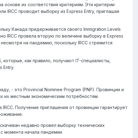
 на основе их соответствия критериям. Эти критерии
и IRCC проводит выборку из Express Entry, приглашая
льку Канада придерживается своего Immigration Levels
авно IRCC провела вторую по величине выборку в Express
, несмотря на пандемию, поскольку IRCC стремится
 которые, как правило, получают IT-специалисты,
Entry.
у, - это Provincial Nominee Program (PNP). Провинции и
их их местным экономическим потребностям.
в IRCC. Получение приглашения от провинции гарантирует
роживание.
аскачеван недавно провел выборку технических
 с момента начала пандемии.