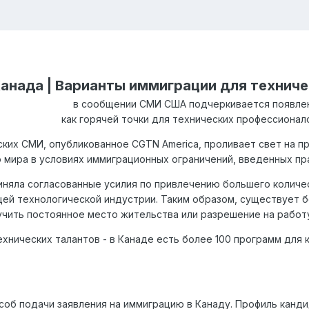
анада | Варианты иммиграции для технич
в сообщении СМИ США подчеркивается появле
как горячей точки для технических профессионал
ких СМИ, опубликованное CGTN America, проливает свет на п
о мира в условиях иммиграционных ограничений, введенных п
няла согласованные усилия по привлечению большего количе
й технологической индустрии. Таким образом, существует б
учить постоянное место жительства или разрешение на работу
хнических талантов - в Канаде есть более 100 программ для
пособ подачи заявления на иммиграцию в Канаду. Профиль канди