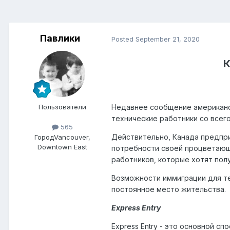
Павлики
Posted
September 21, 2020
К
Пользователи
Недавнее сообщение американс
технические работники со всег
565
Действительно, Канада предпри
Город
Vancouver,
Downtown East
потребности своей процветающе
работников, которые хотят пол
Возможности иммиграции для те
постоянное место жительства.
Express Entry
Express Entry - это основной с