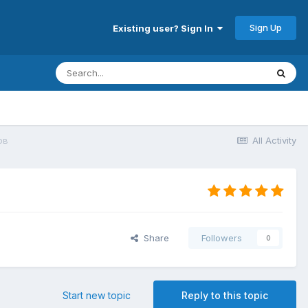
Sign Up
Existing user? Sign In
ов
All Activity
Share
Followers
0
Start new topic
Reply to this topic