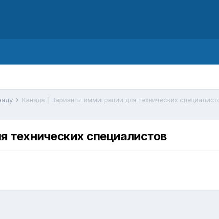
d
наду
Канада | Варианты иммиграции для технических специалист
я технических специалистов