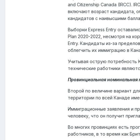
and Citizenship Canada (IRCC).
включают возраст кандидата, об
кандидатов с наивысшими балла
Выборки Express Entry оставали
Plan 2020-2022, несмотря на ко
Entry. Кандидаты из-за предело
облегчить их иммиграцию в Кана
Учитывая острую потребность Ка
технические работники являютс
Провинциальная номинальная 
Второй по величине вариант для
территории по всей Канаде им
Иммиграционные заявления и пр
человеку, что он получит пригл
Во многих провинциях есть про
работников, в то время как Бр