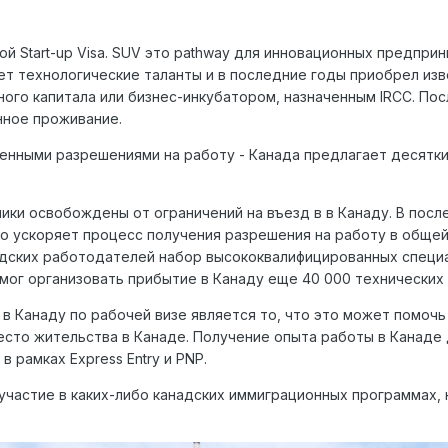
й Start-up Visa. SUV это pathway для инновационных предприн
ет технологические таланты и в последние годы приобрел и
ного капитала или бизнес-инкубатором, назначенным IRCC. П
нное проживание.
енными разрешениями на работу - Канада предлагает десятк
ки освобождены от ограничений на въезд в в Канаду. В после
то ускоряет процесс получения разрешения на работу в обще
дских работодателей набор высококвалифицированных специалис
 помог организовать прибытие в Канаду еще 40 000 технических
в Канаду по рабочей визе является то, что это может помочь
есто жительства в Канаде. Получение опыта работы в Канад
 рамках Express Entry и PNP.
 участие в каких-либо канадских иммиграционных программах, 