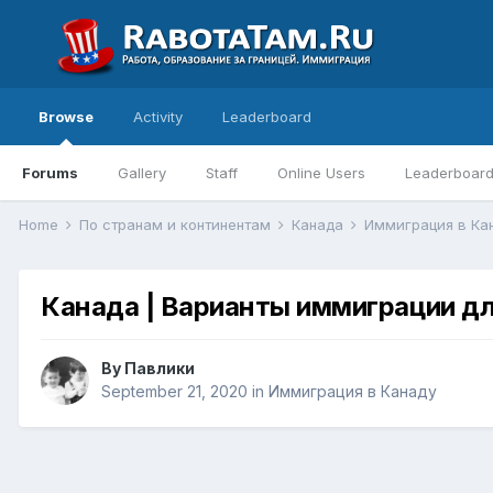
Browse
Activity
Leaderboard
Forums
Gallery
Staff
Online Users
Leaderboar
Home
По странам и континентам
Канада
Иммиграция в Ка
Канада | Варианты иммиграции дл
By
Павлики
September 21, 2020
in
Иммиграция в Канаду