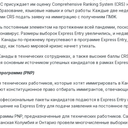
 IRCC присуждает им оценку Comprehensive Ranking System (CRS)
разование, языковые навыки и опыт работы. Каждые две недел
ми CRS подать заявку на иммиграцию с получениям ПМЖ.
сь постоянным элементом на протяжении всей пандемии, поско
ронавирус. Размеры выборок Express Entry увеличились, и нед
в Канады по-прежнему преуспевают в программе Express Entry
ду, как только мировой кризис начнет утихать.
нады в технических сотрудниках, а также высокие баллы CRS,
я основным источником успешных кандидатов в рамках Express 
программа (PNP)
 технических работников, которые хотят иммигрировать в Канад
еют конституционное право отбирать иммигрантов, отвечающ
офессиональные пакеты кандидатов подаются в Express Entry 
ашение на Express Entry для подачи заявления на постоянное п
граммы PNP, предназначенные для технических работников. С
итанская Колумбия и Онтарио провели многочисленные выборки