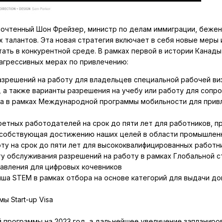
топочтенный Шон Фрейзер, министр по делам иммиграции, беже
х талантов. Эта новая стратегия включает в себя новые мер
ать в конкурентной среде. В рамках первой в истории Канады
агрессивных мерах по привлечению:
азрешений на работу для владельцев специальной рабочей виз
, а также варианты разрешения на учебу или работу для соп
ка в рамках Международной программы мобильности для прив
ретных работодателей на срок до пяти лет для работников, 
особствующая достижению наших целей в области промышленн
ту на срок до пяти лет для высококвалифицированных работн
ту обслуживания разрешений на работу в рамках Глобальной с
авления для цифровых кочевников
ша STEM в рамках отбора на основе категорий для выдачи до
 Start-up Visa
 программы на 2023 год, а дальнейшее увеличение запланиров