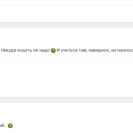
н. Никуда ездить не надо
И учиться там, наверное, интерес
й...