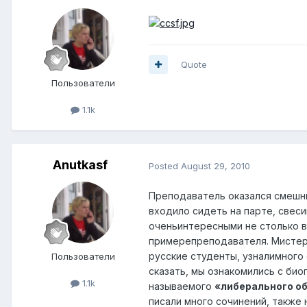
Quote
Пользователи
1.1k
Anutkasf
Posted
August 29, 2010
Преподаватель оказался смешны
входило сидеть на парте, свеси
оченьинтересными не столько в
примерепреподавателя. Мистер 
русские студенты, узналимного
Пользователи
сказать, мы ознакомились с био
1.1k
называемого
«либерального о
писали много сочинений, также