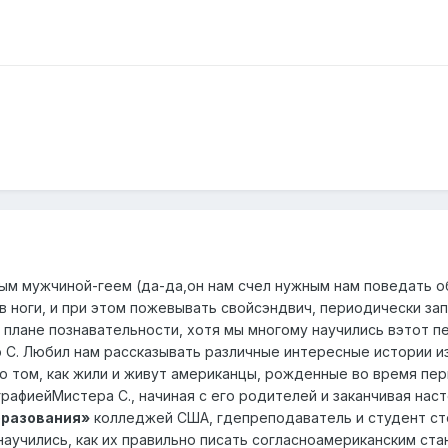
м мужчиной-геем (да-да,он нам счел нужным нам поведать об 
в ноги, и при этом пожевывать свойсэндвич, периодически за
 плане познавательности, хотя мы многому научились вэтот п
С. Любил нам рассказывать различные интересные истории изс
 о том, как жили и живут американцы, рожденные во время пе
графиейМистера С., начиная с его родителей и заканчивая нас
бразования»
колледжей США, гдепреподаватель и студент сто
 научились, как их правильно писать согласноамериканским с