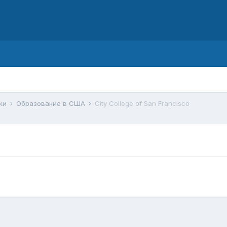
d
ики
Образование в США
City College of San Francisco