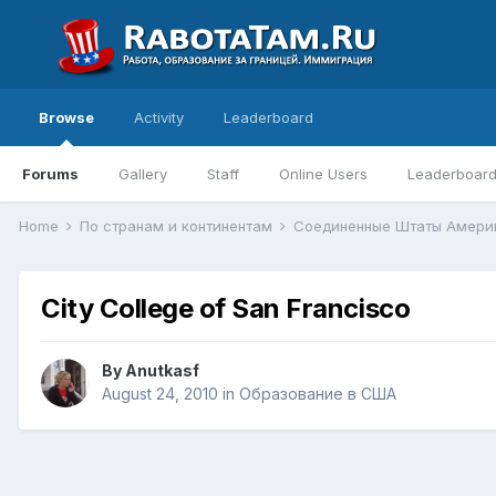
Browse
Activity
Leaderboard
Forums
Gallery
Staff
Online Users
Leaderboar
Home
По странам и континентам
Соединенные Штаты Амер
City College of San Francisco
By
Anutkasf
August 24, 2010
in
Образование в США