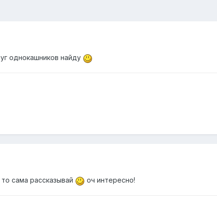
руг однокашников найду
, то сама рассказывай
оч интересно!