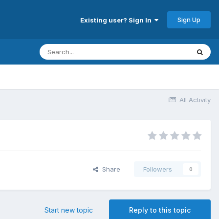
Sign Up
Existing user? Sign In
All Activity
Share
Followers
0
Start new topic
Reply to this topic