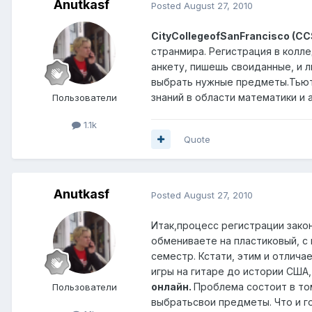
Anutkasf
Posted
August 27, 2010
CityCollegeofSanFrancisco (CC
странмира. Регистрация в колл
анкету, пишешь своиданные, и 
выбрать нужные предметы.Тьют
знаний в области математики и 
Пользователи
1.1k
Quote
Anutkasf
Posted
August 27, 2010
Итак,процесс регистрации зако
обмениваете на пластиковый, с
семестр. Кстати, этим и отлич
игры на гитаре до истории США
онлайн.
Проблема состоит в то
Пользователи
выбратьсвои предметы. Что и г