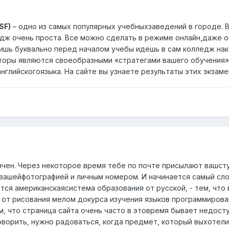
SF)
– одно из самых популярных учебныхзаведений в городе. В
едж очень проста. Все можно сделать в режиме онлайн,даже 
лишь буквально перед началом учебы идешь в сам колледж нак
оры являются своеобразными «стратегами вашего обучения».
английскогоязыка. На сайте вы узнаете результаты этих экзаме
нчен. Через некоторое время тебе по почте присылают вашст
 вашейфотографией и личным номером. И начинается самый с
ается американскаясистема образования от русской, - тем, чт
, от рисования мелом докурса изучения языков программиро
м, что страница сайта очень часто в этовремя бывает недост
оворить, нужно радоваться, когда предмет, который выхотели