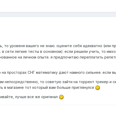
сь, то уровеня вашего не знаю. оцените себя адекватно (или п
к. в сети легкие тесты в основном). если решили учить, то им
нованное на личном опыте. я предпочитаю переплатить репетит
о на просторах СНГ математику дают намного сильнее. если в
ам непосредственно, то советую зайти на торрент трекер и с
ть в магазине тот который вам больше приглянулся
ривайте, лучше все же оригинал