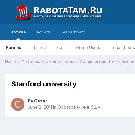
Browse
Activity
Leaderboard
Forums
Gallery
Staff
Online Users
Leaderboar
Home
По странам и континентам
Соединенные Штаты Амер
Stanford university
By
Cezar
June 2, 2011
in
Образование в США