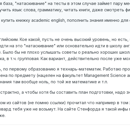
 база, "натаскивание" на тесты в этом случае займет пару ме
учить язык: слова, грамматику, читать книги, даже смотреть ф
купить книжку academic english, пополнить знания именно для
нглийским. Кое какой, пусть не очень высокий уровень, но есть
идти на это "натаскивание" или основательно идти в школу анг
. Было бы не плохо услышать советы о реально хороших школа
а, в т.ч. групповая. Как вариант, действительно после уже мо
ь, по первому образованию я технарь-математик. Работаю про
ена по предмету (нацелен на факультет Management Science and
ания там вообще ноль, по той же математике и т.п.
бстрактно, а чтобы хотя бы составить план подготовки, надо зн
ом из сайтов (не помню ссылки) прочитал что например в том 
арвард тебя уже не возьмут. На сайте Стенфорда я такой инфы
же.