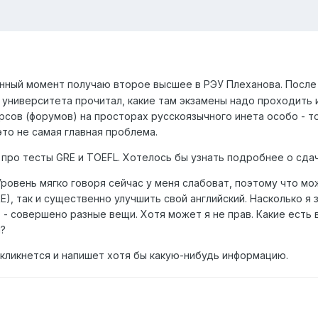
нный момент получаю второе высшее в РЭУ Плеханова. После (
университета прочитал, какие там экзамены надо проходить и
сов (форумов) на просторах русскоязычного инета особо - то
это не самая главная проблема.
про тесты GRE и TOEFL. Хотелось бы узнать подробнее о сдач
 Уровень мягко говоря сейчас у меня слабоват, поэтому что 
RE), так и существенно улучшить свой английский. Насколько я
. - совершено разные вещи. Хотя может я не прав. Какие есть
й?
ткликнется и напишет хотя бы какую-нибудь информацию.