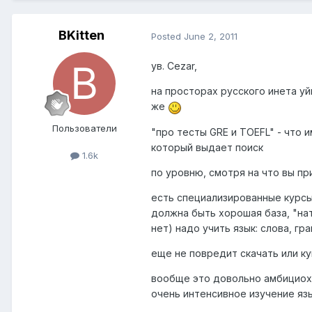
BKitten
Posted
June 2, 2011
ув. Cezar,
на просторах русского инета у
же
Пользователи
"про тесты GRE и TOEFL" - что 
который выдает поиск
1.6k
по уровню, смотря на что вы при
есть специализированные курсы 
должна быть хорошая база, "нат
нет) надо учить язык: слова, г
еще не повредит скачать или ку
вообще это довольно амбициохн
очень интенсивное изучение язык