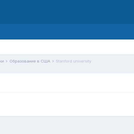
d
ики
Образование в США
Stanford university