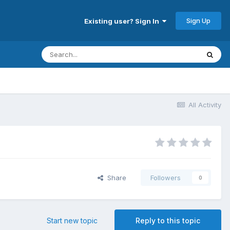
Sign Up
Existing user? Sign In
All Activity
Share
Followers
0
Start new topic
Reply to this topic