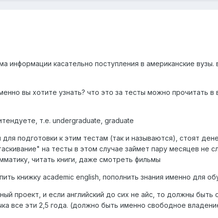
йма информации касательно поступления в американские вузы.
именно вы хотите узнать? что это за тесты можно прочитать в
тендуете, т.е. undergraduate, graduate
для подготовки к этим тестам (так и называются), стоят дене
аскивание" на тесты в этом случае займет пару месяцев не с
рамматику, читать книги, даже смотреть фильмы
пить книжку academic english, пополнить знания именно для об
ый проект, и если английский до сих не айс, то должны быть
а все эти 2,5 года. (должно быть именно свободное владение я