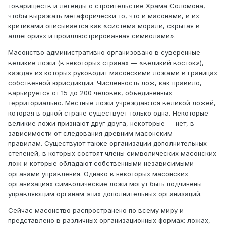
товариществ и легенды о строительстве Храма Соломона,
чтобы выражать метафорически то, что и масонами, и их
критиками описывается как «система морали, скрытая в
аллегориях и проиллюстрированная символами».
Масонство административно организовано в суверенные
великие ложи (в некоторых странах — «великий восток»),
каждая из которых руководит масонскими ложами в границах
собственной юрисдикции. Численность лож, как правило,
варьируется от 15 до 200 человек, объединённых
территориально. Местные ложи учреждаются великой ложей,
которая в одной стране существует только одна. Некоторые
великие ложи признают друг друга, некоторые — нет, в
зависимости от следования древним масонским
правилам. Существуют также организации дополнительных
степеней, в которых состоят члены символических масонских
лож и которые обладают собственными независимыми
органами управления. Однако в некоторых масонских
организациях символические ложи могут быть подчинены
управляющим органам этих дополнительных организаций.
Сейчас масонство распространено по всему миру и
представлено в различных организационных формах: ложах,