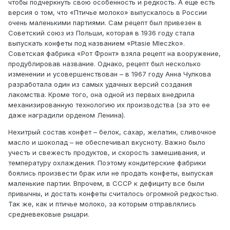
чтобы подчеркнуть свою особенность и редкость. А еще есть
версия о том, что «Птичье молоко» выпускалось в России
очень маленькими партиями. Сам рецепт был привезен в
Советский союз из Польши, которая в 1936 году стала
выпускать конфеты под названием «Ptasie Mleczko».
Советская фабрика «Рот Фронт» взяла рецепт на вооружение,
продублировав название. Однако, рецепт был несколько
изменении и усовершенствован – в 1967 году Анна Чулкова
разработала один из самых удачных версий создания
лакомства. Кроме того, она одной из первых внедрила
механизированную технологию их производства (за это ее
даже наградили орденом Ленина).
Нехитрый состав конфет – белок, сахар, желатин, сливочное
масло и шоколад – не обеспечивал вкусноту. Важно было
учесть и свежесть продуктов, и скорость замешивания, и
температуру охлаждения. Поэтому кондитерские фабрики
боялись произвести брак или не продать конфеты, выпуская
маленькие партии. Впрочем, в СССР к дефициту все были
привычны, и достать конфеты считалось огромной редкостью.
Так же, как и птичье молоко, за которым отправлялись
средневековые рыцари.