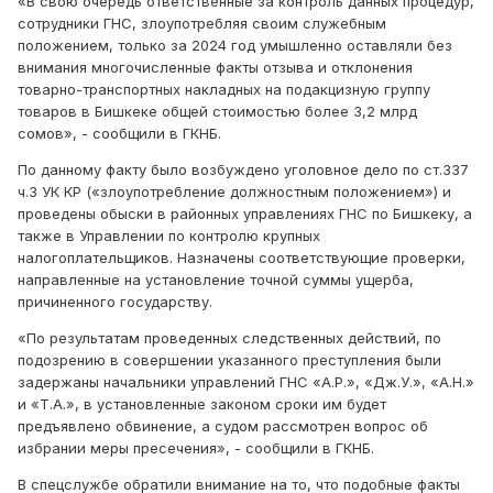
«В свою очередь ответственные за контроль данных процедур,
сотрудники ГНС, злоупотребляя своим служебным
положением, только за 2024 год умышленно оставляли без
внимания многочисленные факты отзыва и отклонения
товарно-транспортных накладных на подакцизную группу
товаров в Бишкеке общей стоимостью более 3,2 млрд
сомов», - сообщили в ГКНБ.
По данному факту было возбуждено уголовное дело по ст.337
ч.3 УК КР («злоупотребление должностным положением») и
проведены обыски в районных управлениях ГНС по Бишкеку, а
также в Управлении по контролю крупных
налогоплательщиков. Назначены соответствующие проверки,
направленные на установление точной суммы ущерба,
причиненного государству.
«По результатам проведенных следственных действий, по
подозрению в совершении указанного преступления были
задержаны начальники управлений ГНС «А.Р.», «Дж.У.», «А.Н.»
и «Т.А.», в установленные законом сроки им будет
предъявлено обвинение, а судом рассмотрен вопрос об
избрании меры пресечения», - сообщили в ГКНБ.
В спецслужбе обратили внимание на то, что подобные факты