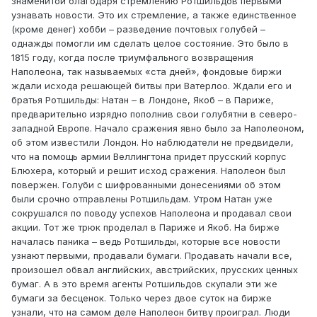
знаменитой благодаря стремлению Ротшильдов первыми
узнавать новости. Это их стремление, а также единственное
(кроме денег) хобби – разведение почтовых голубей –
однажды помогли им сделать целое состояние. Это было в
1815 году, когда после триумфального возвращения
Наполеона, так называемых «ста дней», фондовые биржи
ждали исхода решающей битвы при Ватерлоо. Ждали его и
братья Ротшильды: Натан – в Лондоне, Якоб – в Париже,
предварительно изрядно пополнив свои голубятни в северо-
западной Европе. Начало сражения явно было за Наполеоном,
об этом известили Лондон. Но наблюдатели не предвидели,
что на помощь армии Веллингтона придет прусский корпус
Блюхера, который и решит исход сражения. Наполеон был
повержен. Голуби с шифрованными донесениями об этом
были срочно отправлены Ротшильдам. Утром Натан уже
сокрушался по поводу успехов Наполеона и продавал свои
акции. Тот же трюк проделал в Париже и Якоб. На бирже
началась паника – ведь Ротшильды, которые все новости
узнают первыми, продавали бумаги. Продавать начали все,
произошел обвал английских, австрийских, прусских ценных
бумаг. А в это время агенты Ротшильдов скупали эти же
бумаги за бесценок. Только через двое суток на бирже
узнали, что на самом деле Наполеон битву проиграл. Люди