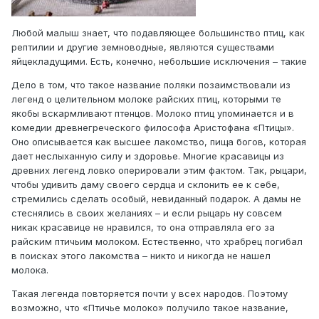
Любой малыш знает, что подавляющее большинство птиц, как
рептилии и другие земноводные, являются существами
яйцекладущими. Есть, конечно, небольшие исключения – такие
Дело в том, что такое название поляки позаимствовали из
легенд о целительном молоке райских птиц, которыми те
якобы вскармливают птенцов. Молоко птиц упоминается и в
комедии древнегреческого философа Аристофана «Птицы».
Оно описывается как высшее лакомство, пища богов, которая
дает неслыханную силу и здоровье. Многие красавицы из
древних легенд ловко оперировали этим фактом. Так, рыцари,
чтобы удивить даму своего сердца и склонить ее к себе,
стремились сделать особый, невиданный подарок. А дамы не
стеснялись в своих желаниях – и если рыцарь ну совсем
никак красавице не нравился, то она отправляла его за
райским птичьим молоком. Естественно, что храбрец погибал
в поисках этого лакомства – никто и никогда не нашел
молока.
Такая легенда повторяется почти у всех народов. Поэтому
возможно, что «Птичье молоко» получило такое название,