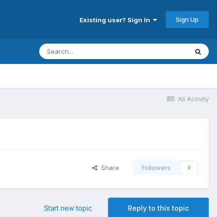
Sign Up
Existing user? Sign In
All Activity
Share
Followers
0
Start new topic
Reply to this topic