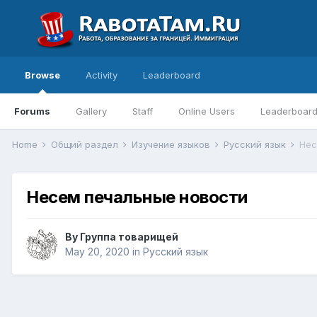
Browse
Activity
Leaderboard
Forums
Gallery
Staff
Online Users
Leaderboar
Home
Общий раздел
Изучение языков
Русский язык
Нес
Несем печальные новости
By
Группа товарищей
May 20, 2020
in
Русский язык