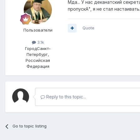
Мда... У нас деканатский секре
пропускА", я не стал настаивать
Quote
Пользователи
3.1k
Город
Санкт-
Петербург,
Российская
Федерация
Reply to this topic...
Go to topic listing