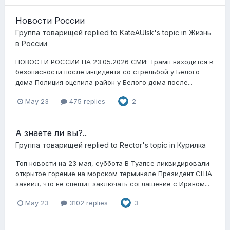
Новости России
Группа товарищей
replied to
KateAUlsk
's topic in
Жизнь
в России
НОВОСТИ РОССИИ НА 23.05.2026 СМИ: Трамп находится в
безопасности после инцидента со стрельбой у Белого
дома Полиция оцепила район у Белого дома после...
May 23
475 replies
2
А знаете ли вы?..
Группа товарищей
replied to
Rector
's topic in
Курилка
Топ новости на 23 мая, суббота В Туапсе ликвидировали
открытое горение на морском терминале Президент США
заявил, что не спешит заключать соглашение с Ираном...
May 23
3102 replies
3