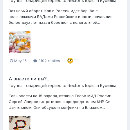
Группа товарищей
replied to
Rector
's topic in
Курилка
Вот новый оборот. Как в России идет борьба с
нелегальными БАДами Российские власти, начавшие
более двух лет назад бороться с нелегальной...
May 15
3102 replies
1
А знаете ли вы?..
Группа товарищей
replied to
Rector
's topic in
Курилка
Топ новости на 15 апреля, пятница Глава МИД России
Сергей Лавров встретился с председателем КНР Си
Цзиньпином. Они обсудили конфликт на Ближнем...