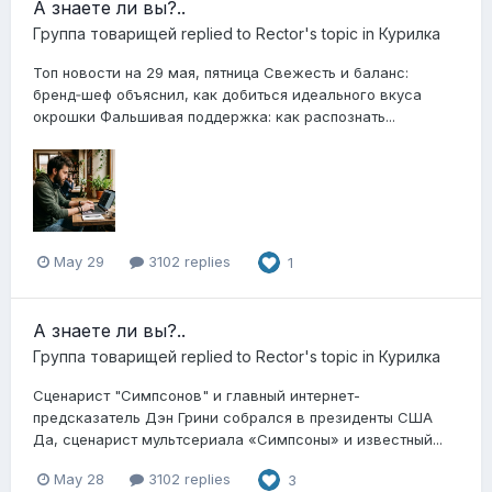
А знаете ли вы?..
Группа товарищей
replied to
Rector
's topic in
Курилка
Топ новости на 29 мая, пятница Свежесть и баланс:
бренд‑шеф объяснил, как добиться идеального вкуса
окрошки Фальшивая поддержка: как распознать...
May 29
3102 replies
1
А знаете ли вы?..
Группа товарищей
replied to
Rector
's topic in
Курилка
Сценарист "Симпсонов" и главный интернет-
предсказатель Дэн Грини собрался в президенты США
Да, сценарист мультсериала «Симпсоны» и известный...
May 28
3102 replies
3