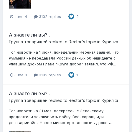
June 4
3102 replies
2
А знаете ли вы?..
Группа товарищей
replied to
Rector
's topic in
Курилка
Топ новости на 1 июня, понедельник Небензя заявил, что
Румыния не передавала России данных об инциденте с
упавшим дроном Глава "Круга добра" заявил, что РФ...
June 3
3102 replies
1
А знаете ли вы?..
Группа товарищей
replied to
Rector
's topic in
Курилка
Топ новости на 31 мая, воскресенье Зеленскому
предложили заканчивать войну: Всё, хорош, иди
договаривайся Новое министерство против дронов...