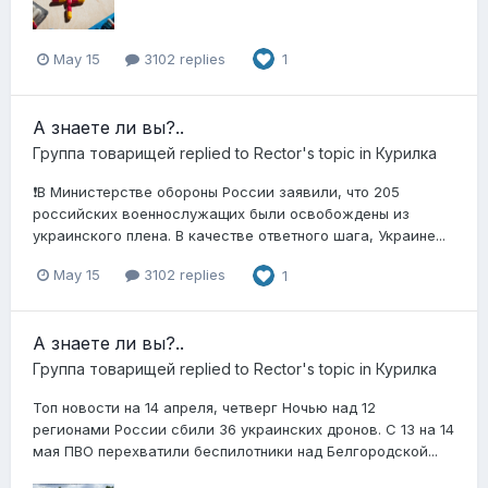
May 15
3102 replies
1
А знаете ли вы?..
Группа товарищей
replied to
Rector
's topic in
Курилка
❗️В Министерстве обороны России заявили, что 205
российских военнослужащих были освобождены из
украинского плена. В качестве ответного шага, Украине...
May 15
3102 replies
1
А знаете ли вы?..
Группа товарищей
replied to
Rector
's topic in
Курилка
Топ новости на 14 апреля, четверг Ночью над 12
регионами России сбили 36 украинских дронов. С 13 на 14
мая ПВО перехватили беспилотники над Белгородской...