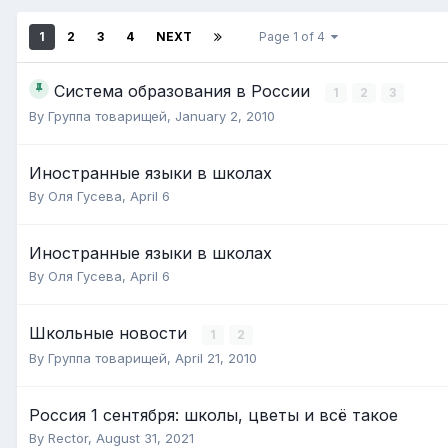
1
2
3
4
NEXT
Page 1 of 4
Система образования в России
1
2
3
By
Группа товарищей
,
January 2, 2010
Иностранные языки в школах
By
Оля Гусева
,
April 6
Иностранные языки в школах
By
Оля Гусева
,
April 6
Школьные новости
1
2
By
Группа товарищей
,
April 21, 2010
Россия 1 сентября: школы, цветы и всё такое
By
Rector
,
August 31, 2021