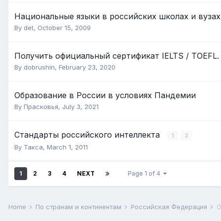
Национальные языки в российских школах и вузах
By
det
,
October 15, 2009
Получить официальный сертификат IELTS / TOEFL.
By
dobrushin
,
February 23, 2020
Образование в России в условиях Пандемии
By
Прасковья
,
July 3, 2021
Стандарты российского интеллекта
1
2
By
Такса
,
March 1, 2011
1
2
3
4
NEXT
Page 1 of 4
Home
По странам и континентам
Российская Федерация
О