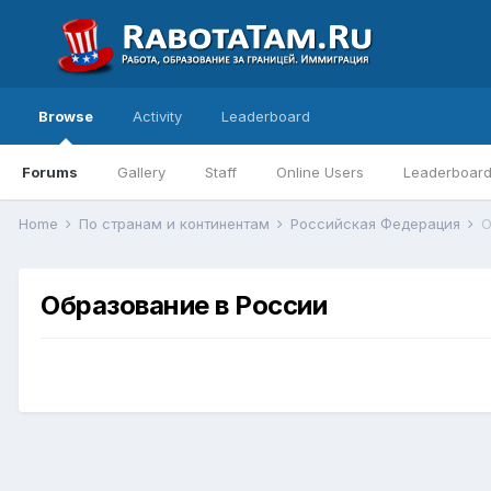
Browse
Activity
Leaderboard
Forums
Gallery
Staff
Online Users
Leaderboar
Home
По странам и континентам
Российская Федерация
О
Образование в России