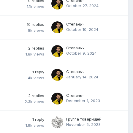
Степаныч
0
replies
October 27, 2024
1.1k
views
Степаныч
10
replies
October 10, 2024
8k
views
Степаныч
2
replies
October 9, 2024
1.8k
views
Степаныч
1
reply
January 14, 2024
4k
views
Степаныч
2
replies
December 1, 2023
2.3k
views
Группа товарищей
1
reply
November 5, 2023
1.9k
views