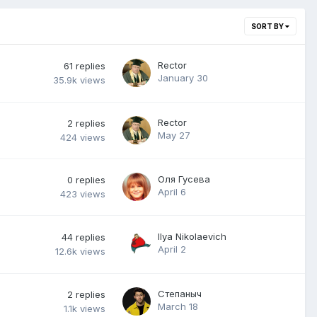
SORT BY
Rector
61
replies
January 30
35.9k
views
Rector
2
replies
May 27
424
views
Оля Гусева
0
replies
April 6
423
views
Ilya Nikolaevich
44
replies
April 2
12.6k
views
Степаныч
2
replies
March 18
1.1k
views