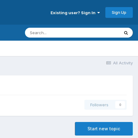
Sign Up
Existing user? Sign In
All Activity
Followers
0
Start new topic