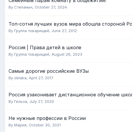
Семейным парам комнату в общежитии!
By
Степаныч
,
October 27, 2024
Топ-сотня лучших вузов мира обошла стороной Р
By
Группа товарищей
,
June 27, 2012
Россия | Права детей в школе
By
Группа товарищей
,
August 26, 2023
Самые дорогие российские ВУЗы
By
oblaka
,
April 27, 2017
Россия узаконивает дистанционное обучение шко
By
Гильза
,
July 27, 2020
Не нужные профессии в России
By
Мария
,
October 30, 2021