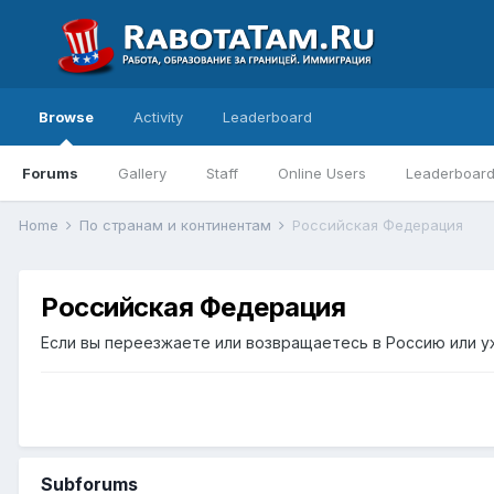
Browse
Activity
Leaderboard
Forums
Gallery
Staff
Online Users
Leaderboar
Home
По странам и континентам
Российская Федерация
Российская Федерация
Если вы переезжаете или возвращаетесь в Россию или у
Subforums