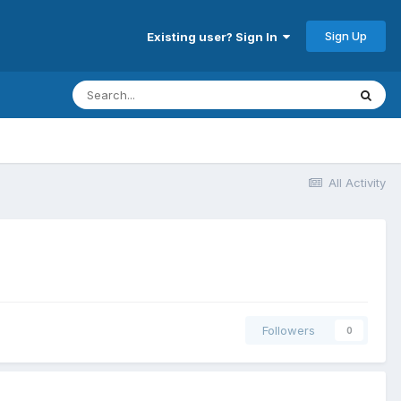
Sign Up
Existing user? Sign In
All Activity
Followers
0