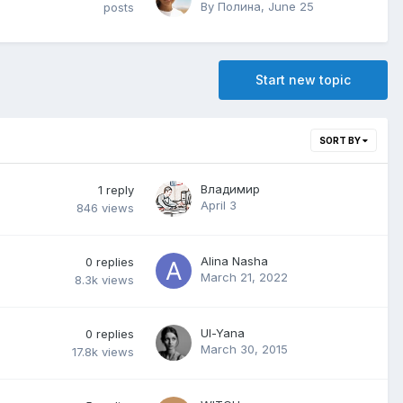
By
Полина
,
June 25
posts
Start new topic
SORT BY
Владимир
1
reply
April 3
846
views
Alina Nasha
0
replies
March 21, 2022
8.3k
views
Ul-Yana
0
replies
March 30, 2015
17.8k
views