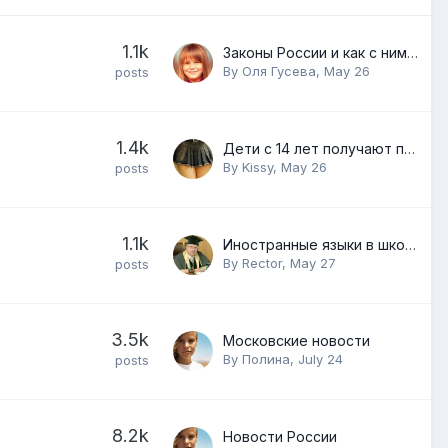
1.1k
Законы России и как с ними жить
By
Оля Гусева
,
May 26
posts
1.4k
Дети с 14 лет получают право на работу
By
Kissy
,
May 26
posts
1.1k
Иностранные языки в школах
By
Rector
,
May 27
posts
3.5k
Московские новости
By
Полина
,
July 24
posts
8.2k
Новости России