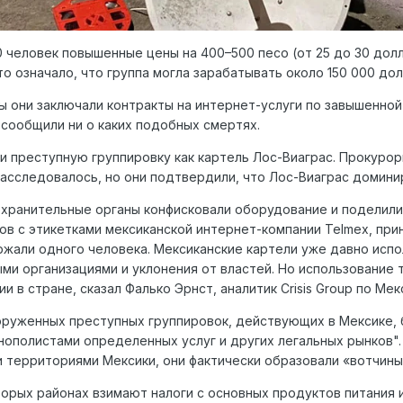
 человек повышенные цены на 400–500 песо (от 25 до 30 долл
о означало, что группа могла зарабатывать около 150 000 дол
 они заключали контракты на интернет-услуги по завышенной 
 сообщили ни о каких подобных смертях.
преступную группировку как картель Лос-Виаграс. Прокуроры
асследовалось, но они подтвердили, что Лос-Виаграс доминир
хранительные органы конфисковали оборудование и поделили
ов с этикетками мексиканской интернет-компании Telmex, пр
ржали одного человека. Мексиканские картели уже давно ис
ми организациями и уклонения от властей. Но использование 
 в стране, сказал Фалько Эрнст, аналитик Crisis Group по Мек
ооруженных преступных группировок, действующих в Мексике, 
ополистами определенных услуг и других легальных рынков". О
 территориями Мексики, они фактически образовали «вотчины
торых районах взимают налоги с основных продуктов питания 