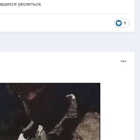
авшихся уволиться.
1