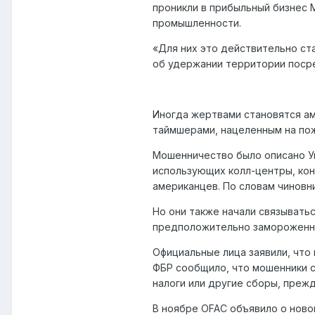
проникли в прибыльный бизнес 
промышленности.
«Для них это действительно ста
об удержании территории посред
Иногда жертвами становятся ам
таймшерами, нацеленным на пож
Мошенничество было описано Уп
использующих колл-центры, ко
американцев. По словам чиновн
Но они также начали связывать
предположительно замороженны
Официальные лица заявили, что
ФБР сообщило, что мошенники св
налоги или другие сборы, преж
В ноябре OFAC объявило о новом