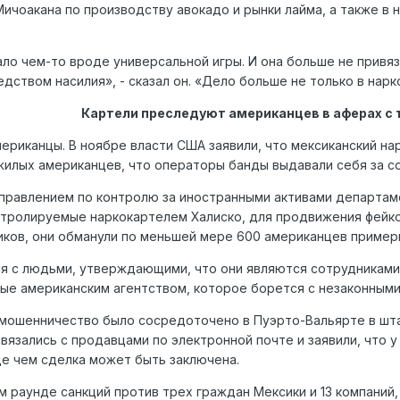
Мичоакана по производству авокадо и рынки лайма, а также 
ло чем-то вроде универсальной игры. И она больше не привяз
ством насилия», - сказал он. «Дело больше не только в нарк
Картели преследуют американцев в аферах с
ериканцы. В ноябре власти США заявили, что мексиканский н
илых американцев, что операторы банды выдавали себя за с
равлением по контролю за иностранными активами департаме
нтролируемые наркокартелем Халиско, для продвижения фейк
иков, они обманули по меньшей мере 600 американцев пример
ся с людьми, утверждающими, что они являются сотрудниками
е американским агентством, которое борется с незаконными
 мошенничество было сосредоточено в Пуэрто-Вальярте в шта
язались с продавцами по электронной почте и заявили, что у
де чем сделка может быть заключена.
 раунде санкций против трех граждан Мексики и 13 компаний, 