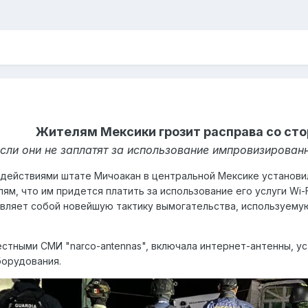
Жителям Мексики грозит расправа со сто
сли они не заплатят за использование импровизирован
 действиями штате Мичоакан в центральной Мексике установи
ям, что им придется платить за использование его услуги Wi-F
вляет собой новейшую тактику вымогательства, используему
естными СМИ "narco-antennas", включала интернет-антенны, у
борудования.