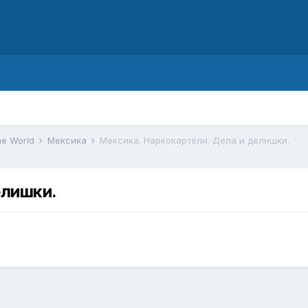
d
he World
Мексика
Мексика. Наркокартели. Дела и делишки.
елишки.