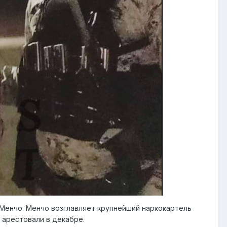
 Менчо. Менчо возглавляет крупнейший наркокартель
 арестовали в декабре.