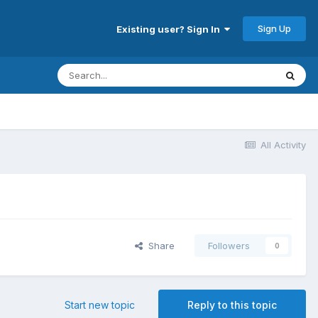
Sign Up
Existing user? Sign In
All Activity
Share
Followers
0
Start new topic
Reply to this topic