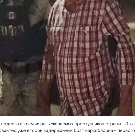
т одного из самых разыскиваемых преступников страны – Эль
рвантес уже второй задержанный брат наркобарона – первого