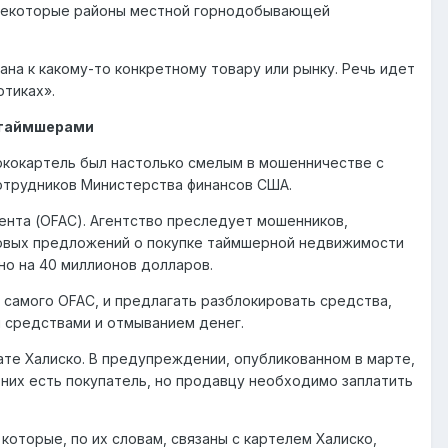
в некоторые районы местной горнодобывающей
ана к какому-то конкретному товару или рынку. Речь идет
отиках».
 таймшерами
аркокартель был настолько смелым в мошенничестве с
отрудников Министерства финансов США.
нта (OFAC). Агентство преследует мошенников,
овых предложений о покупке таймшерной недвижимости
но на 40 миллионов долларов.
 самого OFAC, и предлагать разблокировать средства,
 средствами и отмыванием денег.
те Халиско. В предупреждении, опубликованном в марте,
 них есть покупатель, но продавцу необходимо заплатить
которые, по их словам, связаны с картелем Халиско,