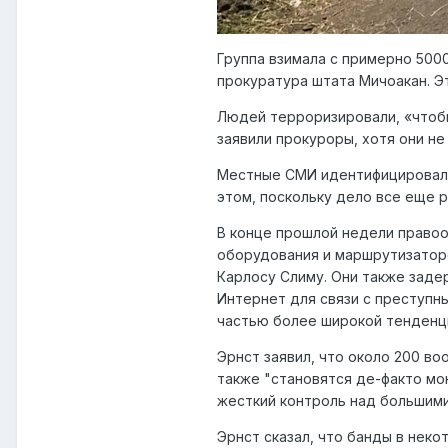
Группа взимала с примерно 5000
прокуратура штата Мичоакан. Эт
Людей терроризировали, «чтобы
заявили прокуроры, хотя они не
Местные СМИ идентифицировали 
этом, поскольку дело все еще р
В конце прошлой недели правоо
оборудования и маршрутизатор
Карлосу Слиму. Они также заде
Интернет для связи с преступны
частью более широкой тенденции
Эрнст заявил, что около 200 в
также "становятся де-факто мон
жесткий контроль над большими
Эрнст сказал, что банды в неко