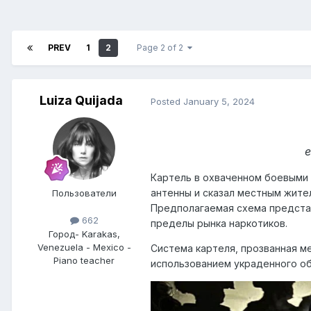
PREV
1
2
Page 2 of 2
Luiza Quijada
Posted
January 5, 2024
е
Картель в охваченном боевыми
антенны и сказал местным жител
Пользователи
Предполагаемая схема предста
662
пределы рынка наркотиков.
Город
- Karakas,
Venezuela - Mexico -
Система картеля, прозванная м
Piano teacher
использованием украденного о