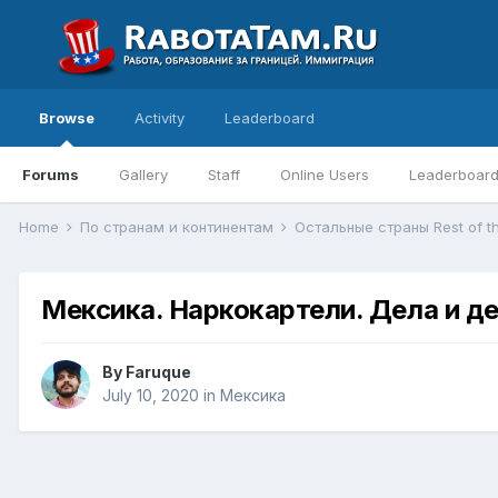
Browse
Activity
Leaderboard
Forums
Gallery
Staff
Online Users
Leaderboar
Home
По странам и континентам
Остальные страны Rest of t
Мексика. Наркокартели. Дела и д
By
Faruque
July 10, 2020
in
Мексика