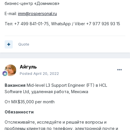
бизнес-центр «Домников»
E-mail:
imm@rospersonal.ru
Тел
: +7 499 841-01-75, WhatsApp / Viber +7 977 926 93 15
Quote
Айгуль
Posted
April 20, 2022
Вакансия
Mid
-
level
L
3
Support
Engineer
(
FT
) в
HCL
Software
Ltd
, удаленная работа, Мексика
От MX$35,000 per month
Обязанности
Отслеживайте, исследуйте и решайте вопросы и
проблемы клиентов по телефону, электронной почте и