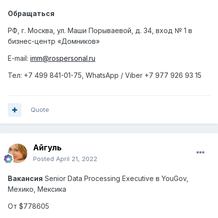
Обращаться
РФ, г. Москва, ул. Маши Порываевой, д. 34, вход № 1 в
бизнес-центр «Домников»
E-mail:
imm@rospersonal.ru
Тел
: +7 499 841-01-75, WhatsApp / Viber +7 977 926 93 15
Quote
Айгуль
Posted
April 21, 2022
Вакансия
Senior Data Processing Executive
в
YouGov,
Мехико
,
Мексика
От $778605