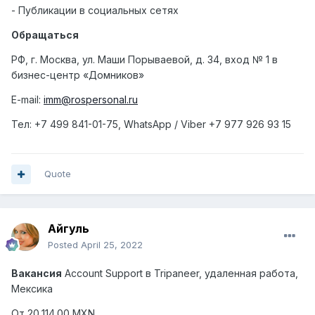
- Публикации в социальных сетях
Обращаться
РФ, г. Москва, ул. Маши Порываевой, д. 34, вход № 1 в
бизнес-центр «Домников»
E-mail:
imm@rospersonal.ru
Тел
: +7 499 841-01-75, WhatsApp / Viber +7 977 926 93 15
Quote
Айгуль
Posted
April 25, 2022
Вакансия
Account
Support
в
Tripaneer
,
удаленная работа,
Мексика
От 20,114.00 MXN