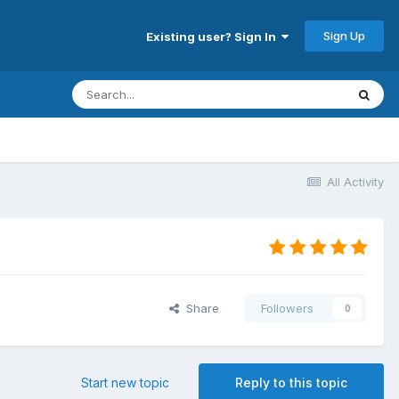
Sign Up
Existing user? Sign In
All Activity
Share
Followers
0
Start new topic
Reply to this topic