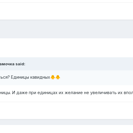
амочка
said:
ться? Единицы кавидных
🐥
🐥
ницы. И даже при единицах их желание не увеличивать их впо