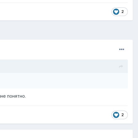
2
лне понятно.
2