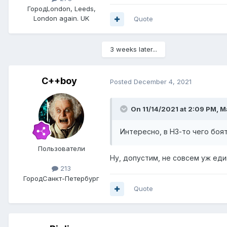
Город
London, Leeds,
London again. UK
Quote
3 weeks later...
C++boy
Posted
December 4, 2021
On 11/14/2021 at 2:09 PM,
М
Интересно, в НЗ-то чего боя
Пользователи
Ну, допустим, не совсем уж еди
213
Город
Санкт-Петербург
Quote