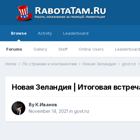
Browse
Activity
Leaderboard
Forums
Gallery
Staff
Online Users
Leaderboar
Home
По странам и континентам
Новая Зеландия
govt.nz
Новая Зеландия | Итоговая встре
By
К.Иванов
November 14, 2021
in
govt.nz