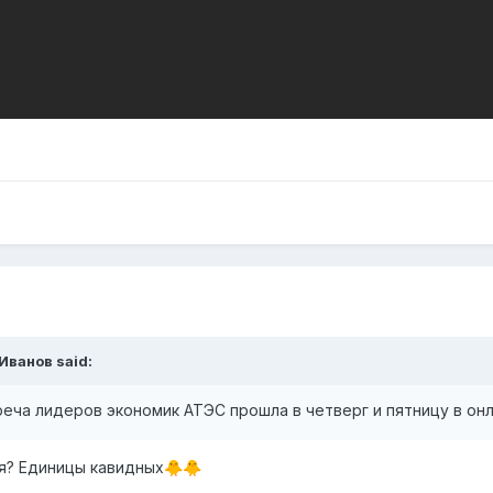
.Иванов
said:
еча лидеров экономик АТЭС прошла в четверг и пятницу в он
ся? Единицы кавидных
🐥
🐥