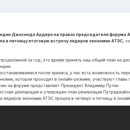
ндии Джасинда Ардерн на правах председателя форума А
ла в пятницу итоговую встречу лидеров экономик АТЭС
, с
проделанной за год, это время принять наш общий план на де
андии.
осстанавливаемся после кризиса, у нас есть возможность перез
номик, которая проходит в онлайн-режиме, участвуют главы г
сию на форуме представляет Президент Владимир Путин.
естная декларация и утвержден план реализации Путраджайск
 лидеров экономик АТЭС прошла в четверг и пятницу в онлай